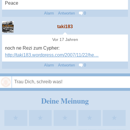
Peace
Alarm
Antworten
0
taki183
Vor 17 Jahren
noch ne Rezi zum Cypher:
http://taki183.wordpress.com/2007/11/22/he…
Alarm
Antworten
0
Speichern
Deine Meinung
★
★
★
★
★