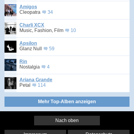
Amigos
Cleopatra
34
Charli XCX
Music, Fashion, Film
10
Apsilon
Glanz Null
59
Rin
Nostalgia
4
Ariana Grande
Petal
114
Mehr Top-Alben anzeigen
Nach oben