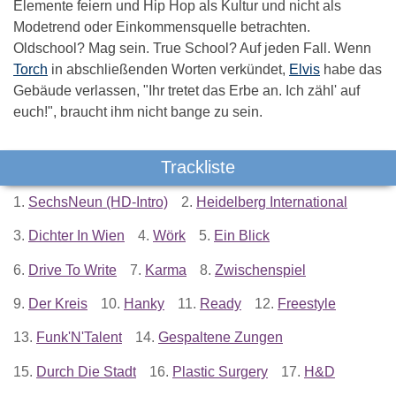
Elemente feiern und Hip Hop als Kultur und nicht als
Modetrend oder Einkommensquelle betrachten.
Oldschool? Mag sein. True School? Auf jeden Fall. Wenn
Torch
in abschließenden Worten verkündet,
Elvis
habe das
Gebäude verlassen, "Ihr tretet das Erbe an. Ich zähl' auf
euch!", braucht ihm nicht bange zu sein.
Trackliste
1.
SechsNeun (HD-Intro)
2.
Heidelberg International
3.
Dichter In Wien
4.
Wörk
5.
Ein Blick
6.
Drive To Write
7.
Karma
8.
Zwischenspiel
9.
Der Kreis
10.
Hanky
11.
Ready
12.
Freestyle
13.
Funk'N'Talent
14.
Gespaltene Zungen
15.
Durch Die Stadt
16.
Plastic Surgery
17.
H&D