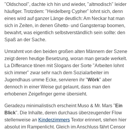
"Oldschool", dachte ich hin und wieder, "altmodisch" leider
häufiger. Trotzdem: "Heidelberg Cypher" lohnt sich, denn
eines wird auf ganzer Länge deutlich: Am Neckar hat man
sich in Zeiten, in denen Ghetto- und Gangsterrap boomen,
bewahrt, was eigentlich selbstverständlich sein sollte: den
Spaß an der Sache.
Umrahmt von den beiden großen alten Männern der Szene
zeigt deren heutige Besetzung, woran man gerade werkelt.
La Differance tönen mit Slogans der Sorte "Arbeiten lohnt
sich immer" zwar sehr nach dem Sozialarbeiter im
Jugendhaus umme Ecke, servieren ihr "
Wörk
" aber
dennoch in einer Weise gut gelaunt, dass man den
erhobenen Zeigefinger gerne übersieht.
Geradezu minimalistisch erscheint Muso & Mr. Mars "
Ein
Blick
". Die Inhalte, deren durchaus überzeugender Flow
stellenweise an
Kinderzimmers
Textor erinnert, stehen hier
absolut im Rampenlicht. Gleich im Anschluss fährt Censor