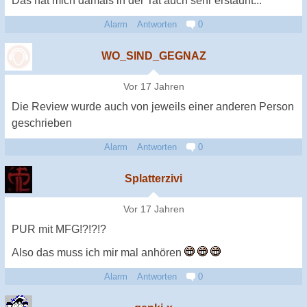
Das hat mich damals in der Tat auch sehr erstaunt...
Alarm
Antworten
0
WO_SIND_GEGNAZ
Vor 17 Jahren
Die Review wurde auch von jeweils einer anderen Person
geschrieben
Alarm
Antworten
0
Splatterzivi
Vor 17 Jahren
PUR mit MFG!?!?!?
Also das muss ich mir mal anhören
Alarm
Antworten
0