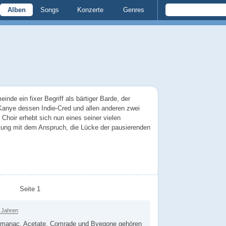
Alben
Songs
Konzerte
Genres
inde ein fixer Begriff als bärtiger Barde, der
 Kanye dessen Indie-Cred und allen anderen zwei
 Choir erhebt sich nun eines seiner vielen
kung mit dem Anspruch, die Lücke der pausierenden
Seite 1
 Jahren
Almanac, Acetate, Comrade und Byegone gehören