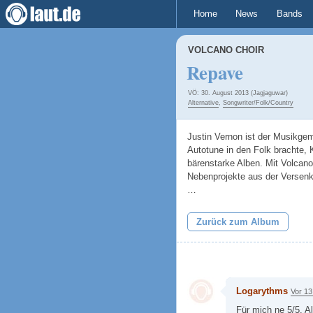
Home
News
Bands
VOLCANO CHOIR
Repave
VÖ: 30. August 2013 (Jagjaguwar)
Alternative
,
Songwriter/Folk/Country
Justin Vernon ist der Musikgeme
Autotune in den Folk brachte,
bärenstarke Alben. Mit Volcano
Nebenprojekte aus der Versen
…
Zurück zum Album
Logarythms
Vor 13
Für mich ne 5/5. 