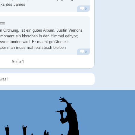
cks des Jahres
0
Alarm
Antworten
hren
 in Ordnung. Ist ein gutes Album. Justin Vernons
moment ein bisschen in den Himmel gehypt;
sverstanden wird: Er macht größtenteils
aber man muss mal realistisch bleiben
0
Alarm
Antworten
Seite 1
Speichern