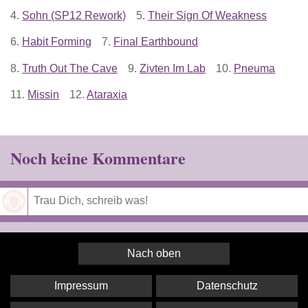
4.
Sohn (SP12 Rework)
5.
Their Sign Of Weakness
6.
Habit Forming
7.
Final Earthbound
8.
Truth Out The Cave
9.
Zivten Im Lab
10.
Pneuma
11.
Missin
12.
Ataraxia
Noch keine Kommentare
Speichern
Nach oben
Impressum
Datenschutz