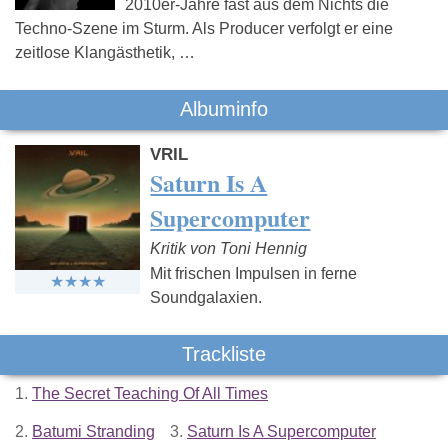
2010er-Jahre fast aus dem Nichts die
Techno-Szene im Sturm. Als Producer verfolgt er eine
zeitlose Klangästhetik, …
Albuminfo
VRIL
Saturn Is A
Supercomputer
Kritik von Toni Hennig
Mit frischen Impulsen in ferne
Soundgalaxien.
Trackliste
1.
The Secret Teaching Of All Times
2.
Batumi Stranding
3.
Saturn Is A Supercomputer