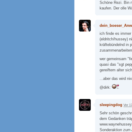
Schöne Rezi. Bin n
kaufen. Der olle W
dein_boeser_Anw
ich finde es immer
(eldritch/hussey) 
kräftebündelnd in 
zusammenarbeiten
wer gemeinsam "fir
quasi das "sgt pep
gereiftem alter si
...aber das wird nix
@dirk:
sleepingdog
Vor 1
Sehr schön geschr
dem Gedanken trägt
www.waynehussey.d
Sonderaktion zum A