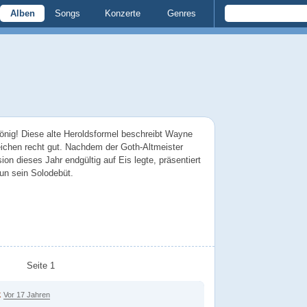
Alben
Songs
Konzerte
Genres
 König! Diese alte Heroldsformel beschreibt Wayne
ichen recht gut. Nachdem der Goth-Altmeister
on dieses Jahr endgültig auf Eis legte, präsentiert
un sein Solodebüt.
Seite 1
k
Vor 17 Jahren