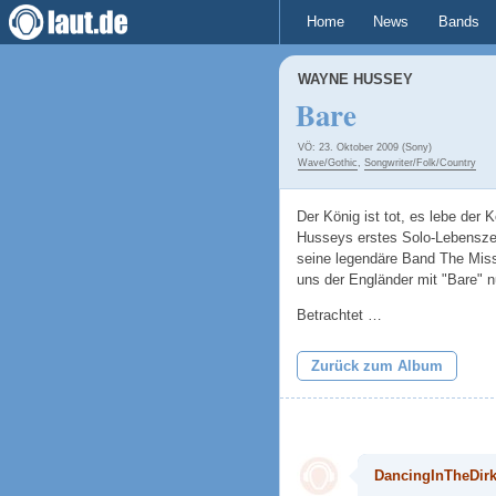
Home
News
Bands
WAYNE HUSSEY
Bare
VÖ: 23. Oktober 2009 (Sony)
Wave/Gothic
,
Songwriter/Folk/Country
Der König ist tot, es lebe der
Husseys erstes Solo-Lebensze
seine legendäre Band The Missi
uns der Engländer mit "Bare" n
Betrachtet …
Zurück zum Album
DancingInTheDir