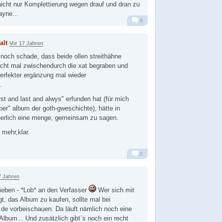
icht nur Komplettierung wegen drauf und dran zu
ayne...
0
Alarm
Antworten
alt
Vor 17 Jahren
 noch schade, dass beide ollen streithähne
nicht mal zwischendurch die xat begraben und
perfekter ergänzung mal wieder
.
st and last and alwys" erfunden hat (für mich
per" album der goth-gweschichte), hätte in
cherlich eine menge, gemeinsam zu sagen.
 mehr,klar.
0
Alarm
Antworten
7 Jahren
ieben - *Lob* an den Verfasser
Wer sich mit
, das Album zu kaufen, sollte mal bei
e vorbeischauen. Da läuft nämlich noch eine
lbum... Und zusätzlich gibt`s noch ein recht