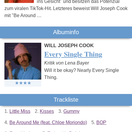
ins Gesicht" und besitzen das Potenzial
zum viralen TikTok-Hit. Letzteres beweist Will Joseph Cook
mit "Be Around …
Albuminfo
WILL JOSEPH COOK
Every Single Thing
Kritik von Lena Bayer
Will it be okay? Nearly Every Single
Thing.
Trackliste
1.
Little Miss
2.
Kisses
3.
Gummy
4.
Be Around Me (feat. Chloe Moriondo)
5.
BOP