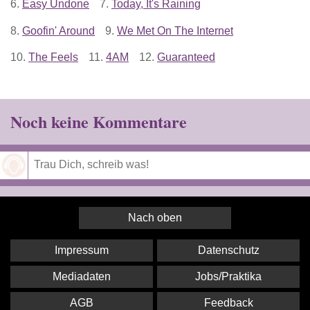
6.
Easy Undone
7.
Today, It's Raining
8.
Goofin' Around
9.
We Met On The Internet
10.
The Feels
11.
4AM
12.
Guaranteed
Noch keine Kommentare
Speichern
Nach oben
Impressum
Datenschutz
Mediadaten
Jobs/Praktika
AGB
Feedback