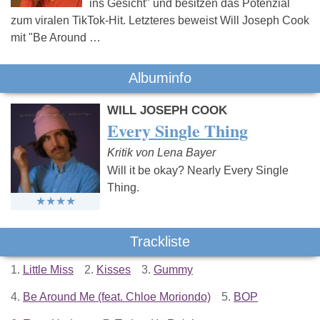
ins Gesicht" und besitzen das Potenzial
zum viralen TikTok-Hit. Letzteres beweist Will Joseph Cook
mit "Be Around …
Albuminfo
WILL JOSEPH COOK
Every Single Thing
Kritik von Lena Bayer
Will it be okay? Nearly Every Single
Thing.
Trackliste
1.
Little Miss
2.
Kisses
3.
Gummy
4.
Be Around Me (feat. Chloe Moriondo)
5.
BOP