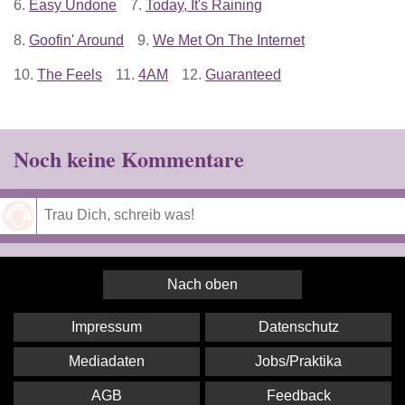
6.
Easy Undone
7.
Today, It's Raining
8.
Goofin' Around
9.
We Met On The Internet
10.
The Feels
11.
4AM
12.
Guaranteed
Noch keine Kommentare
Speichern
Nach oben
Impressum
Datenschutz
Mediadaten
Jobs/Praktika
AGB
Feedback