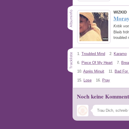
WIZKID
Mora
Kritik vo
Bleib frö
troubled
1.
Troubled Mind
2.
Karamo
6.
Piece Of My Heart
7.
Bre
10.
Après Minuit
11.
Bad For
15.
Lose
16.
Pray
Noch keine Komment