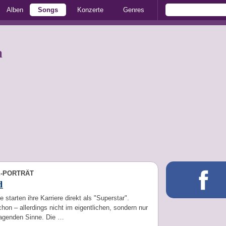
Alben
Songs
Konzerte
Genres
n
E-PORTRÄT
d
le starten ihre Karriere direkt als "Superstar".
hon – allerdings nicht im eigentlichen, sondern nur
ragenden Sinne. Die …