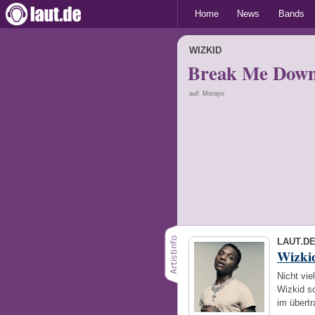
Home
News
Bands
WIZKID
Break Me Dow
auf: Morayo
LAUT.D
Wizki
Nicht vie
Wizkid sc
im übert