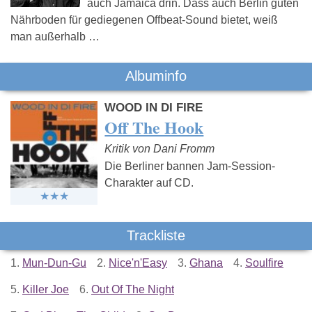
auch Jamaica drin. Dass auch Berlin guten
Nährboden für gediegenen Offbeat-Sound bietet, weiß
man außerhalb …
Albuminfo
WOOD IN DI FIRE
Off The Hook
Kritik von Dani Fromm
Die Berliner bannen Jam-Session-
Charakter auf CD.
Trackliste
1.
Mun-Dun-Gu
2.
Nice'n'Easy
3.
Ghana
4.
Soulfire
5.
Killer Joe
6.
Out Of The Night