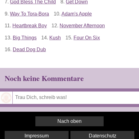
7.
God Bless The Child
8.
Get Down
9.
Way To Tora-Bora
10.
Adam's Apple
11.
Heartbreak Boy
12.
November Afternoon
13.
Big Things
14.
Kush
15.
Four On Six
16.
Dead Dog Dub
Noch keine Kommentare
Speichern
Nach oben
Impressum
Datenschutz