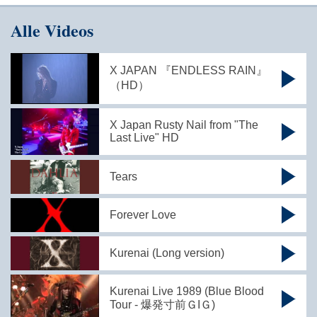
Alle Videos
X JAPAN 『ENDLESS RAIN』
（HD）
X Japan Rusty Nail from "The
Last Live" HD
Tears
Forever Love
Kurenai (Long version)
Kurenai Live 1989 (Blue Blood
Tour - 爆発寸前ＧIＧ)