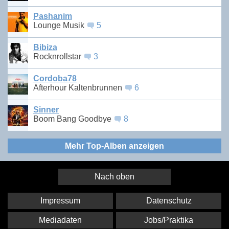
Pashanim
Lounge Musik
5
Bibiza
Rocknrollstar
3
Cordoba78
Afterhour Kaltenbrunnen
6
Sinner
Boom Bang Goodbye
8
Mehr Top-Alben anzeigen
Nach oben
Impressum
Datenschutz
Mediadaten
Jobs/Praktika