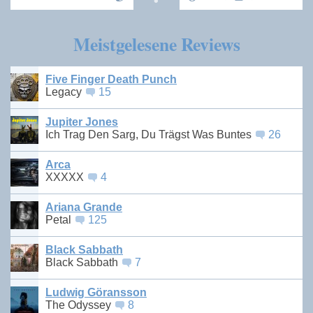
Meistgelesene Reviews
Five Finger Death Punch
Legacy
15
Jupiter Jones
Ich Trag Den Sarg, Du Trägst Was Buntes
26
Arca
XXXXX
4
Ariana Grande
Petal
125
Black Sabbath
Black Sabbath
7
Ludwig Göransson
The Odyssey
8