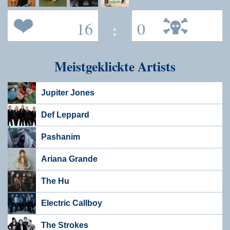
16
:
0
Meistgeklickte Artists
Jupiter Jones
Def Leppard
Pashanim
Ariana Grande
The Hu
Electric Callboy
The Strokes