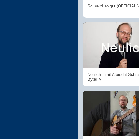
So weird so gut (OFFICIAL
Neulich – mit Albrecht Schra
ByteFM