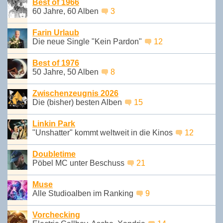
Best of 1966
60 Jahre, 60 Alben
3
Farin Urlaub
Die neue Single "Kein Pardon"
12
Best of 1976
50 Jahre, 50 Alben
8
Zwischenzeugnis 2026
Die (bisher) besten Alben
15
Linkin Park
"Unshatter" kommt weltweit in die Kinos
12
Doubletime
Pöbel MC unter Beschuss
21
Muse
Alle Studioalben im Ranking
9
Vorchecking