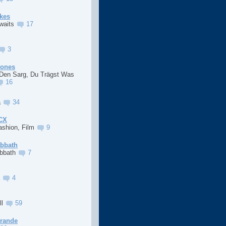
kes
Awaits
17
3
Jones
 Den Sarg, Du Trägst Was
16
a
34
XCX
ashion, Film
9
abbath
abbath
7
a
4
ll
59
Grande