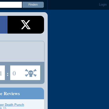
Login
1
:
0
ne Reviews
ger Death Punch
15