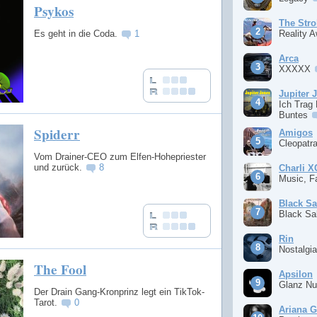
Psykos
The Stro
Es geht in die Coda.
1
Reality 
Arca
XXXXX
Jupiter 
Ich Trag
Buntes
Spiderr
Amigos
Cleopatr
Vom Drainer-CEO zum Elfen-Hohepriester
und zurück.
8
Charli 
Music, F
Black S
Black S
Rin
Nostalgi
The Fool
Apsilon
Glanz Nu
Der Drain Gang-Kronprinz legt ein TikTok-
Tarot.
0
Ariana 