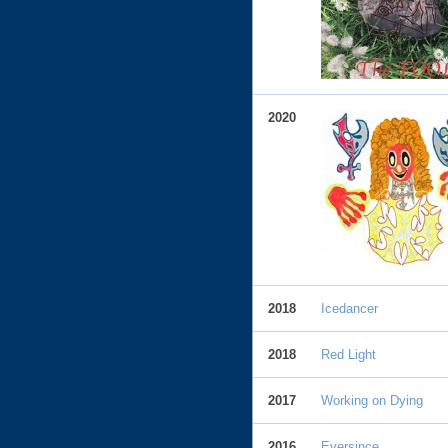
2020
2018
Icedancer
2018
Red Light
2017
Working on Dying
2016
Eversince