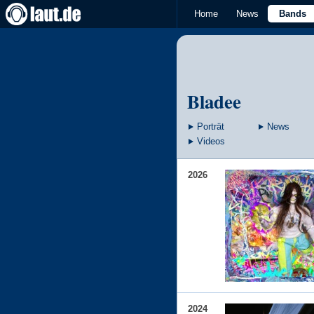
Home
News
Bands
Bladee
Porträt
News
Videos
2026
2024