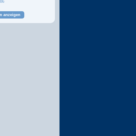
86
n anzeigen