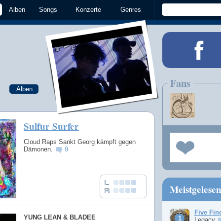
Alben
Songs
Konzerte
Genres
Fans
Alben
Sulfur Surfer
Cloud Raps Sankt Georg kämpft gegen
Dämonen.
9
Meistgelese
Five Fin
YUNG LEAN & BLADEE
Legacy