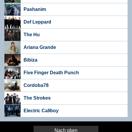
Pashanim
Def Leppard
The Hu
Ariana Grande
Bibiza
Five Finger Death Punch
Cordoba78
The Strokes
Electric Callboy
Nach oben