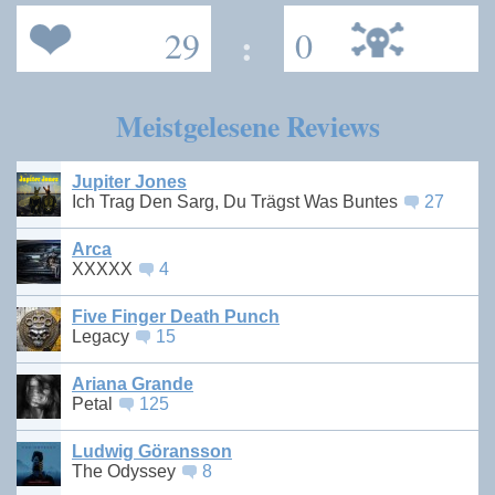
29
:
0
Meistgelesene Reviews
Jupiter Jones
Ich Trag Den Sarg, Du Trägst Was Buntes
27
Arca
XXXXX
4
Five Finger Death Punch
Legacy
15
Ariana Grande
Petal
125
Ludwig Göransson
The Odyssey
8