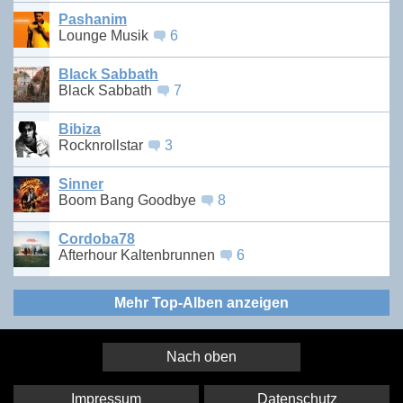
Pashanim
Lounge Musik
6
Black Sabbath
Black Sabbath
7
Bibiza
Rocknrollstar
3
Sinner
Boom Bang Goodbye
8
Cordoba78
Afterhour Kaltenbrunnen
6
Mehr Top-Alben anzeigen
Nach oben
Impressum
Datenschutz