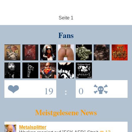
Seite 1
Fans
19
:
0
Meistgelesene News
Metalsplitter