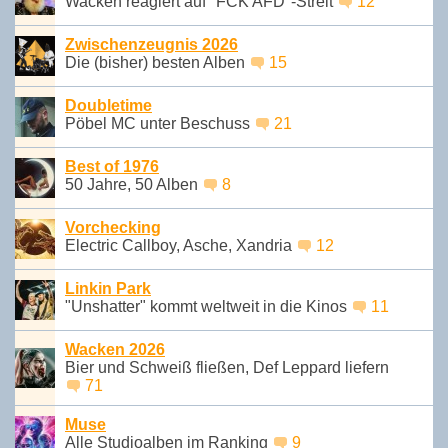
Wacken reagiert auf "FCK AFD"-Streit
12
Zwischenzeugnis 2026
Die (bisher) besten Alben
15
Doubletime
Pöbel MC unter Beschuss
21
Best of 1976
50 Jahre, 50 Alben
8
Vorchecking
Electric Callboy, Asche, Xandria
12
Linkin Park
"Unshatter" kommt weltweit in die Kinos
11
Wacken 2026
Bier und Schweiß fließen, Def Leppard liefern
71
Muse
Alle Studioalben im Ranking
9