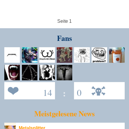
Seite 1
Fans
14
:
0
Meistgelesene News
Metalsplitter