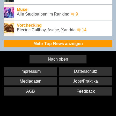
Muse
Alle Studioalben im Ranking
9
Vorchecking
Electric Callboy, Asche, Xandria
14
Mehr Top-News anzeigen
Nach oben
Impressum
Datenschutz
Mediadaten
Jobs/Praktika
AGB
Feedback