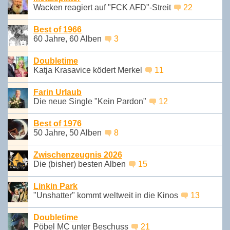
Wacken reagiert auf "FCK AFD"-Streit
22
Best of 1966
60 Jahre, 60 Alben
3
Doubletime
Katja Krasavice ködert Merkel
11
Farin Urlaub
Die neue Single "Kein Pardon"
12
Best of 1976
50 Jahre, 50 Alben
8
Zwischenzeugnis 2026
Die (bisher) besten Alben
15
Linkin Park
"Unshatter" kommt weltweit in die Kinos
13
Doubletime
Pöbel MC unter Beschuss
21