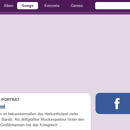
Alben
Songs
Konzerte
Genres
E-PORTRÄT
si
 ist bekanntermaßen das Herkunftsland vieler
r Bands. Als drittgrößter Musikexporteur hinter den
Großbritannien hat das Königreich …