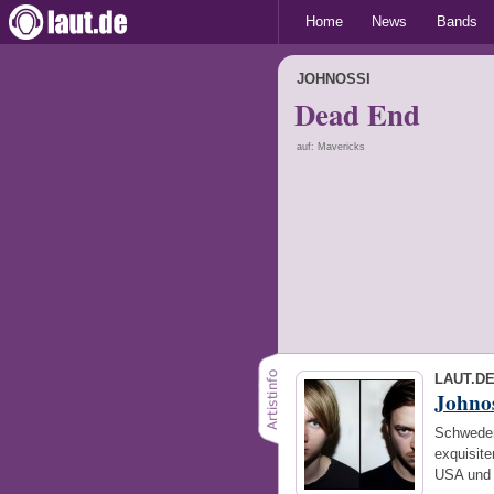
Home
News
Bands
JOHNOSSI
Dead End
auf: Mavericks
LAUT.D
Johnos
Schweden
exquisite
USA und 