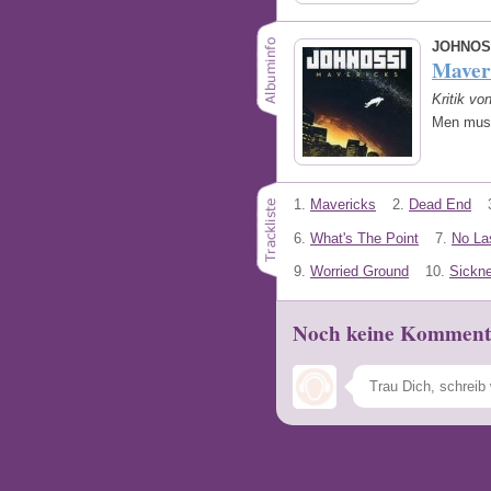
JOHNOS
Maver
Kritik v
Men mus
1.
Mavericks
2.
Dead End
6.
What's The Point
7.
No Las
9.
Worried Ground
10.
Sickn
Noch keine Komment