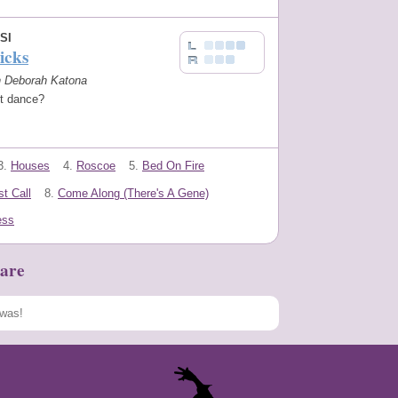
SI
icks
on Deborah Katona
t dance?
3.
Houses
4.
Roscoe
5.
Bed On Fire
t Call
8.
Come Along (There's A Gene)
ess
are
Speichern