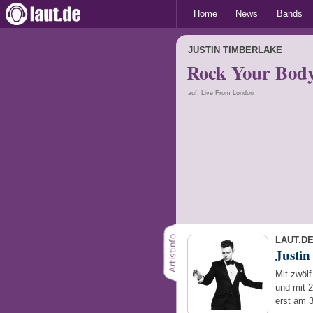
Home
News
Bands
JUSTIN TIMBERLAKE
Rock Your Bod
auf: Live From London
LAUT.D
Justin
Mit zwölf
und mit 2
erst am 