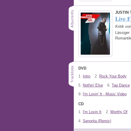
JUSTIN
Live 
Kritik v
Lässiger
Romanti
DVD
1.
Intro
2.
Rock Your Body
5.
Nothin' Else
6.
Tap Dance
9.
I'm Lovin' It - Music Video
CD
1.
I'm Lovin It
2.
Worthy Of
4.
Senorita (Remix)