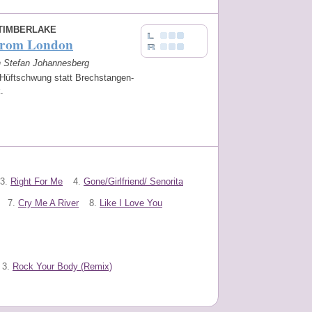
 TIMBERLAKE
From London
on Stefan Johannesberg
 Hüftschwung statt Brechstangen-
k.
3.
Right For Me
4.
Gone/Girlfriend/ Senorita
7.
Cry Me A River
8.
Like I Love You
3.
Rock Your Body (Remix)