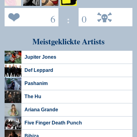
6
:
0
Meistgeklickte Artists
Jupiter Jones
Def Leppard
Pashanim
The Hu
Ariana Grande
Five Finger Death Punch
Bibiza