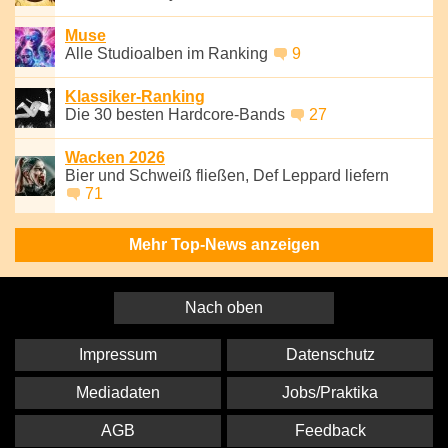
Muse
Alle Studioalben im Ranking
9
Klassiker-Ranking
Die 30 besten Hardcore-Bands
27
Wacken 2026
Bier und Schweiß fließen, Def Leppard liefern
71
Mehr Top-News anzeigen
Nach oben
Impressum
Datenschutz
Mediadaten
Jobs/Praktika
AGB
Feedback