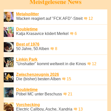
Meistgelesene News
Metalsplitter
Wacken reagiert auf "FCK AFD"-Streit
12
Doubletime
Katja Krasavice ködert Merkel
6
Best of 1976
50 Jahre, 50 Alben
8
Linkin Park
"Unshatter" kommt weltweit in die Kinos
12
Zwischenzeugnis 2026
Die (bisher) besten Alben
15
Doubletime
Pöbel MC unter Beschuss
21
Vorchecking
Electric Callboy, Asche, Xandria
13