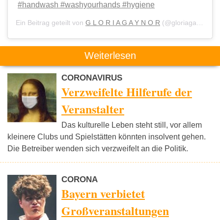
#handwash #washyourhands #hygiene
Ein Beitrag geteilt von
G L O R I A G A Y N O R
(@gloriagaynor) am
Weiterlesen
CORONAVIRUS
Verzweifelte Hilferufe der
Veranstalter
Das kulturelle Leben steht still, vor allem
kleinere Clubs und Spielstätten könnten insolvent gehen.
Die Betreiber wenden sich verzweifelt an die Politik.
CORONA
Bayern verbietet
Großveranstaltungen