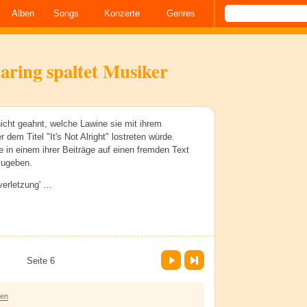
Alben
Songs
Konzerte
Genres
haring spaltet Musiker
 nicht geahnt, welche Lawine sie mit ihrem
r dem Titel "It's Not Alright" lostreten würde.
ie in einem ihrer Beiträge auf einen fremden Text
zugeben.
verletzung' …
Vor
Letzte Seite
Seite 6
ren