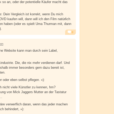
k so an, oder der potentielle Käufer macht das
e: Dein Vergleich ist korrekt, wenn Du mich
 DVD kaufen will, dann will ich den Film natürlich
en haben (oder es spielt Uma Thurman mit, dann
).
0
Alarm
Antworten
ren
ine Website kann man durch sein Label,
industrie. Die, die nix mehr verdienen darf. Und
eshalb immer besonders gern dazu bereit ist,
ten.
er oder eben selbst pflegen. »):
ch nicht viele Künstler zu kennen, hm?
lung von Mick Jaggers Mutter an der Tastatur
..
wäre verwerflich daran, wenn das jeder machen
ch behindert, »):