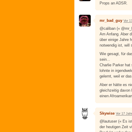
Props an ADSR.
mr_bad_guy
Vor 1
@caliban (« @mr_
Am Anfang. Aber d
über einige Jahre h
notwendig ist, will 
Wie gesagt, für d
sein...
Charlie Parker hat 
lohnte in irgendwe
gelernt, weil er da
Aber er hätte es ni
gleichzeitig davon
einen Afroamerikan
Skywise
Vor 17 Jah
@lautuser (« Es ist
der heutigen Zeit v