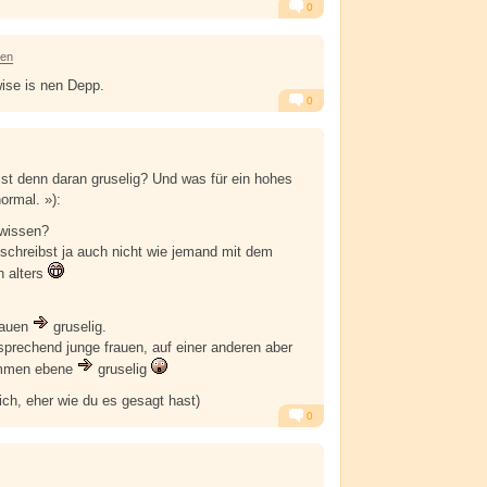
0
Alarm
Antworten
ren
ise is nen Depp.
0
Alarm
Antworten
st denn daran gruselig? Und was für ein hohes
normal. »):
 wissen?
schreibst ja auch nicht wie jemand mit dem
n alters
rauen
gruselig.
prechend junge frauen, auf einer anderen aber
immen ebene
gruselig
sich, eher wie du es gesagt hast)
0
Alarm
Antworten