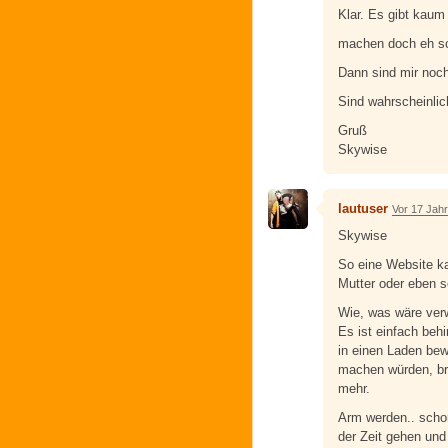
Klar. Es gibt kaum
machen doch eh sc
Dann sind mir noch
Sind wahrscheinlic
Gruß
Skywise
lautuser
Vor 17 Jah
Skywise
So eine Website ka
Mutter oder eben s
Wie, was wäre ver
Es ist einfach behi
in einen Laden be
machen würden, br
mehr.
Arm werden.. schon
der Zeit gehen und