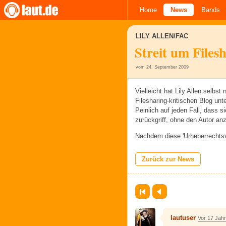
Home
News
Bands
LILY ALLEN/FAC
Streit um Files
vom 24. September 2009
Vielleicht hat Lily Allen selbst
Filesharing-kritischen Blog unte
Peinlich auf jeden Fall, dass s
zurückgriff, ohne den Autor an
Nachdem diese 'Urheberrechts
Zurück zur News
Erste Seite
Zurück
lautuser
Vor 17 Jah