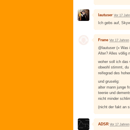
lautuser
Vor 17 Jah
Ich gebs auf, Skyw
Frane
Vor 17 Jahren
@lautuser (« Was i
Alter? Alles völlig 
woher soll ich das
obwohl stimmt, du 
reifegrad des hohe
und gruselig:
alter mann junge f
teenie und dements
nicht minder schl
(nicht der fakt an 
ADSR
Vor 17 Jahren