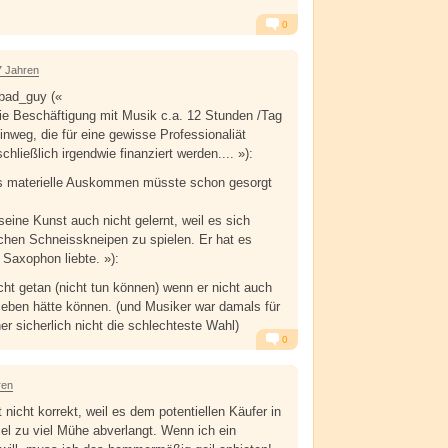
0
Alarm
Antworten
7 Jahren
bad_guy («
ie Beschäftigung mit Musik c.a. 12 Stunden /Tag
inweg, die für eine gewisse Professionaliät
schließlich irgendwie finanziert werden.... »):
as materielle Auskommen müsste schon gesorgt
seine Kunst auch nicht gelernt, weil es sich
lchen Schneisskneipen zu spielen. Er hat es
s Saxophon liebte. »):
cht getan (nicht tun können) wenn er nicht auch
 leben hätte können. (und Musiker war damals für
er sicherlich nicht die schlechteste Wahl)
0
Alarm
Antworten
ren
 nicht korrekt, weil es dem potentiellen Käufer in
iel zu viel Mühe abverlangt. Wenn ich ein