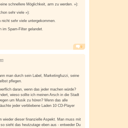
 eine schnellere Möglichkeit, arm zu werden. »):
hon sehr viele »):
 nicht sehr viele untergekommen.
h im Spam-Filter gelandet.
0
Alarm
Antworten
ren
nn man durch sein Label, Marketingfuzzi, seine
elbst pflegen.
werflich daran, wenn das jeder machen würde?
ndert, wieso sollte ich meinen Arsch in die Stadt
wegen um Musik zu hören? Wenn das alle
äuchte jeder verbliebene Laden 10 CD-Player
 wieder dieser finanzielle Aspekt. Man muss mit
 so sieht das heutzutage eben aus - entweder Du