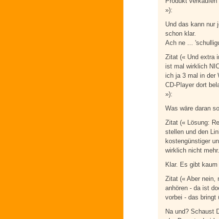
Produkt verkaufen 
»):
Und das kann nur j
schon klar.
Ach ne ... 'schulli
Zitat (« Und extra
ist mal wirklich N
ich ja 3 mal in de
CD-Player dort be
»):
Was wäre daran so
Zitat (« Lösung: R
stellen und den Li
kostengünstiger un
wirklich nicht mehr.
Klar. Es gibt kaum
Zitat (« Aber nei
anhören - da ist d
vorbei - das bringt 
Na und? Schaust Du