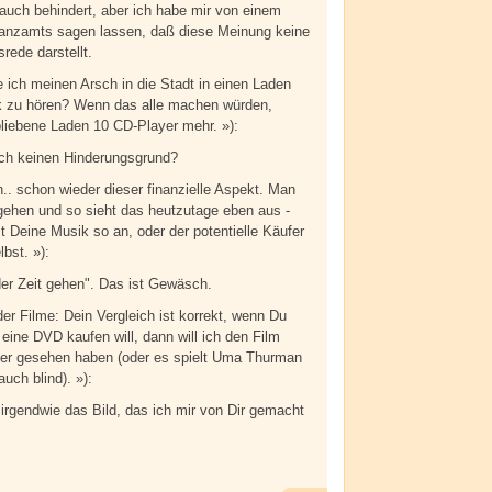
 auch behindert, aber ich habe mir von einem
inanzamts sagen lassen, daß diese Meinung keine
rede darstellt.
te ich meinen Arsch in die Stadt in einen Laden
 zu hören? Wenn das alle machen würden,
bliebene Laden 10 CD-Player mehr. »):
ch keinen Hinderungsgrund?
n.. schon wieder dieser finanzielle Aspekt. Man
gehen und so sieht das heutzutage eben aus -
t Deine Musik so an, oder der potentielle Käufer
bst. »):
 der Zeit gehen". Das ist Gewäsch.
der Filme: Dein Vergleich ist korrekt, wenn Du
 eine DVD kaufen will, dann will ich den Film
her gesehen haben (oder es spielt Uma Thurman
auch blind). »):
t irgendwie das Bild, das ich mir von Dir gemacht