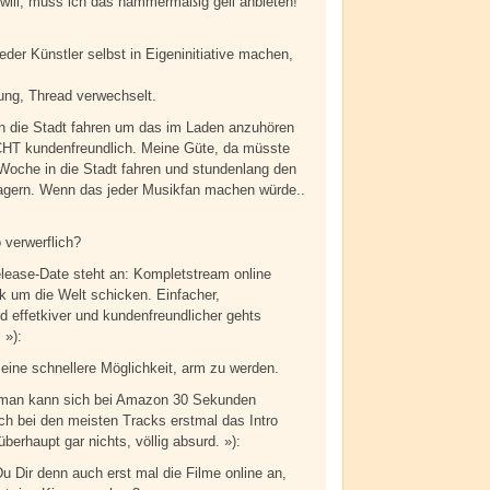
will, muss ich das hammermäßig geil anbieten!
eder Künstler selbst in Eigeninitiative machen,
gung, Thread verwechselt.
 in die Stadt fahren um das im Laden anzuhören
ICHT kundenfreundlich. Meine Güte, da müsste
r Woche in die Stadt fahren und stundenlang den
lagern. Wenn das jeder Musikfan machen würde..
 verwerflich?
elease-Date steht an: Kompletstream online
nk um die Welt schicken. Einfacher,
d effetkiver und kundenfreundlicher gehts
 »):
 eine schnellere Möglichkeit, arm zu werden.
n, man kann sich bei Amazon 30 Sekunden
och bei den meisten Tracks erstmal das Intro
überhaupt gar nichts, völlig absurd. »):
 Dir denn auch erst mal die Filme online an,