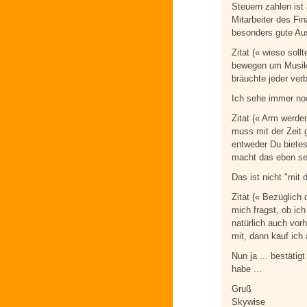
Steuern zahlen ist
Mitarbeiter des F
besonders gute Aus
Zitat (« wieso soll
bewegen um Musik
bräuchte jeder ver
Ich sehe immer no
Zitat (« Arm werde
muss mit der Zeit 
entweder Du bietes
macht das eben sel
Das ist nicht "mit
Zitat (« Bezüglich 
mich fragst, ob ich
natürlich auch vor
mit, dann kauf ich 
Nun ja ... bestätig
habe ...
Gruß
Skywise