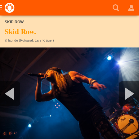
SKID ROW
Skid Row.
© laut.de (Fotograf: Lars Krüger)