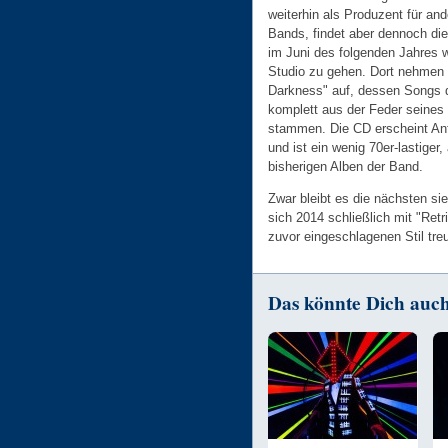
weiterhin als Produzent für and
Bands, findet aber dennoch die
im Juni des folgenden Jahres w
Studio zu gehen. Dort nehmen 
Darkness" auf, dessen Songs 
komplett aus der Feder seines
stammen. Die CD erscheint An
und ist ein wenig 70er-lastiger, 
bisherigen Alben der Band.
Zwar bleibt es die nächsten si
sich 2014 schließlich mit "Ret
zuvor eingeschlagenen Stil tre
Das könnte Dich auch 