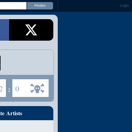
Login
2
:
0
te Artists