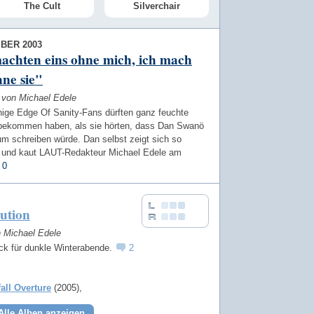
The Cult
Silverchair
BER 2003
achten eins ohne mich, ich mach
hne sie"
w von Michael Edele
nige Edge Of Sanity-Fans dürften ganz feuchte
bekommen haben, als sie hörten, dass Dan Swanö
um schreiben würde. Dan selbst zeigt sich so
dig und kaut LAUT-Redakteur Michael Edele am
0
ution
n Michael Edele
ck für dunkle Winterabende.
2
fall Overture
(2005)
Alle Alben anzeigen