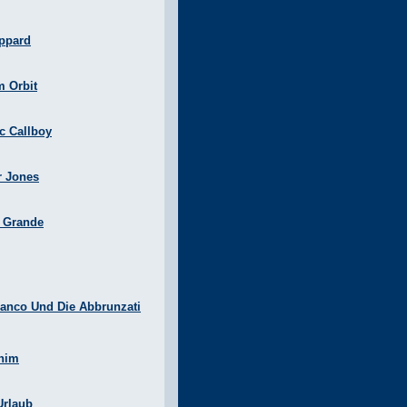
ppard
m Orbit
ic Callboy
r Jones
a Grande
anco Und Die Abbrunzati
nim
Urlaub