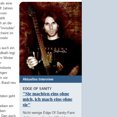
als eine
lf Jahren
r vom
hlt.
h an die
Invisible"
cheint im
 mehr
n auch ein
odbath legt
im Winter
h
mitierte
rigen
m sie
Aktuelles Interview
s Band neu
EDGE OF SANITY
"Sie machten eins ohne
täten geht
mich, ich mach eins ohne
sie"
eiben ein
eben
Nicht wenige Edge Of Sanity-Fans
t Dan auch