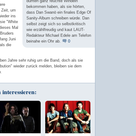
dürften ganz feuchte Windeln
ere
bekommen haben, als sie hörten,
 Zeit, um
dass Dan Swanö ein finales Edge Of
ieder ins
Sanity-Album schreiben würde. Dan
sie "White
selbst zeigt sich so selbstkritisch
dieses Mal
wie erzählfreudig und kaut LAUT-
 Bruders
Redakteur Michael Edele am Telefon
fang Juni
beinahe ein Ohr ab.
0
als die
eben Jahre sehr ruhig um die Band, doch als sie
ribution" wieder zurück melden, bleiben sie dem
u.
interessieren: