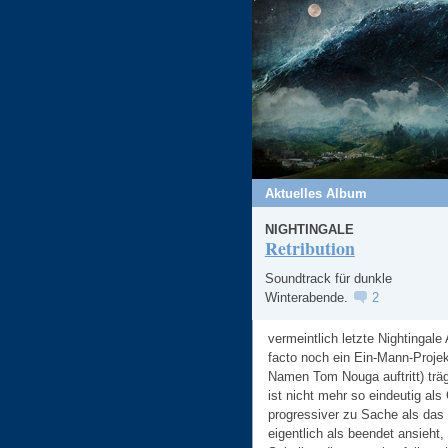
Aktuelles Album
NIGHTINGALE
Retribution
Soundtrack für dunkle
Winterabende.
2
vermeintlich letzte Nightingale
facto noch ein Ein-Mann-Proje
Namen Tom Nouga auftritt) träg
ist nicht mehr so eindeutig al
progressiver zu Sache als das
eigentlich als beendet ansieht