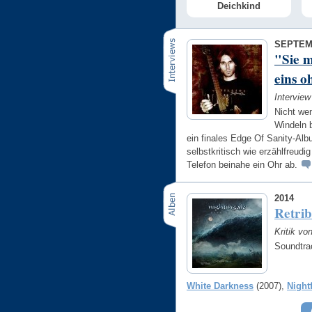
Deichkind
SEPTEM
"Sie m
eins o
Intervie
Nicht we
Windeln 
ein finales Edge Of Sanity-Alb
selbstkritisch wie erzählfreu
Telefon beinahe ein Ohr ab.
2014
Retrib
Kritik vo
Soundtra
White Darkness
(2007)
Night