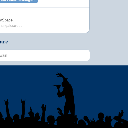
 MySpace.
ghtingalesweden
are
Speichern