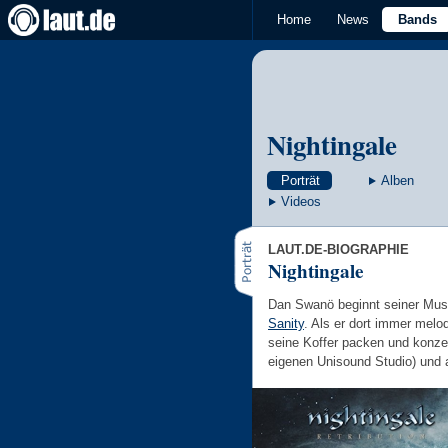
Home
News
Bands
Nightingale
Porträt
Alben
Videos
LAUT.DE-BIOGRAPHIE
Nightingale
Dan Swanö beginnt seiner Musi
Sanity
. Als er dort immer melo
seine Koffer packen und konzen
eigenen Unisound Studio) und 