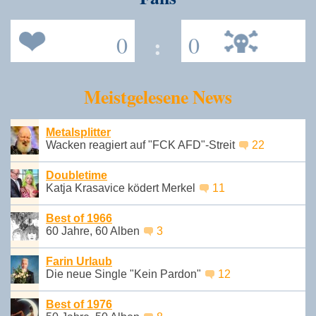
0
:
0
Meistgelesene News
Metalsplitter
Wacken reagiert auf "FCK AFD"-Streit
22
Doubletime
Katja Krasavice ködert Merkel
11
Best of 1966
60 Jahre, 60 Alben
3
Farin Urlaub
Die neue Single "Kein Pardon"
12
Best of 1976