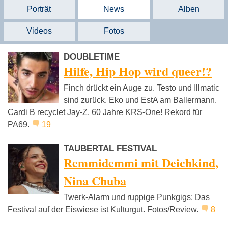
Porträt
News
Alben
Videos
Fotos
DOUBLETIME
Hilfe, Hip Hop wird queer!?
Finch drückt ein Auge zu. Testo und Illmatic
sind zurück. Eko und EstA am Ballermann.
Cardi B recyclet Jay-Z. 60 Jahre KRS-One! Rekord für
PA69.
19
TAUBERTAL FESTIVAL
Remmidemmi mit Deichkind,
Nina Chuba
Twerk-Alarm und ruppige Punkgigs: Das
Festival auf der Eiswiese ist Kulturgut. Fotos/Review.
8