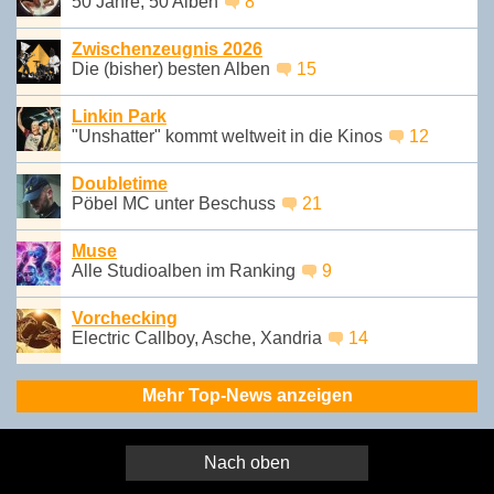
50 Jahre, 50 Alben
8
Zwischenzeugnis 2026
Die (bisher) besten Alben
15
Linkin Park
"Unshatter" kommt weltweit in die Kinos
12
Doubletime
Pöbel MC unter Beschuss
21
Muse
Alle Studioalben im Ranking
9
Vorchecking
Electric Callboy, Asche, Xandria
14
Mehr Top-News anzeigen
Nach oben