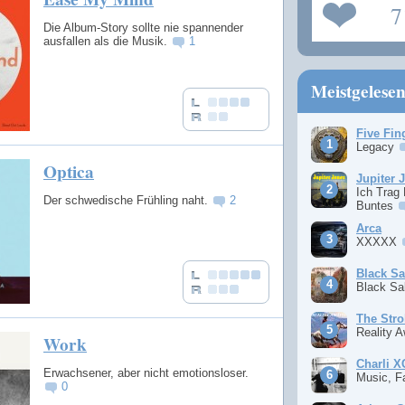
7
Die Album-Story sollte nie spannender
ausfallen als die Musik.
1
Meistgelese
Five Fin
Legacy
Optica
Jupiter 
Ich Trag
Der schwedische Frühling naht.
2
Buntes
Arca
XXXXX
Black S
Black S
The Stro
Reality 
Work
Charli 
Erwachsener, aber nicht emotionsloser.
Music, F
0