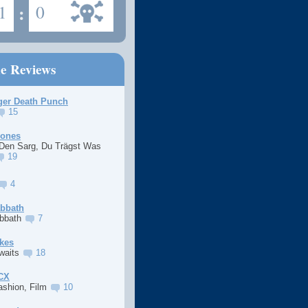
1
:
0
ne Reviews
ger Death Punch
15
Jones
 Den Sarg, Du Trägst Was
19
4
abbath
abbath
7
kes
Awaits
18
XCX
ashion, Film
10