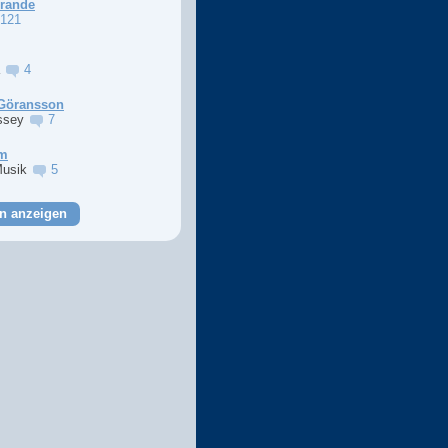
Grande
121
a
4
Göransson
ssey
7
im
Musik
5
n anzeigen