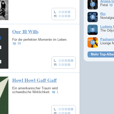
Ariana 
Petal
Rin
Nostalgi
Ludwig 
Our Ill Wills
The Ody
Pashan
Für die perfekten Momente im Leben.
Lounge 
39
Mehr Top-Albe
Howl Howl Gaff Gaff
Ein amerikanischer Traum wird
schwedische Wirklichkeit.
1