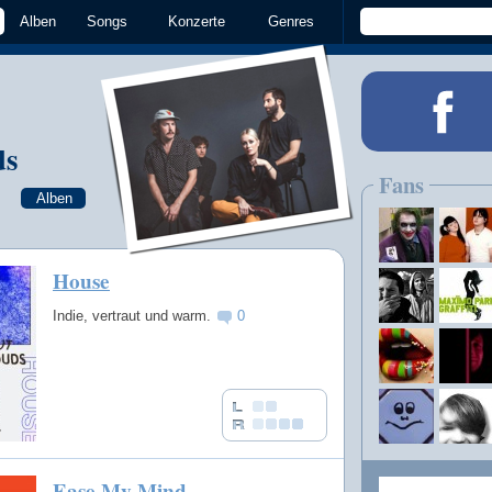
Alben
Songs
Konzerte
Genres
ds
Fans
Alben
House
Indie, vertraut und warm.
0
Ease My Mind