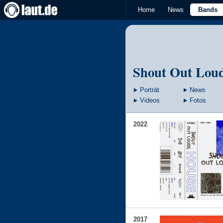
Home
News
Bands
Shout Out Lou
Porträt
News
Videos
Fotos
2022
2017