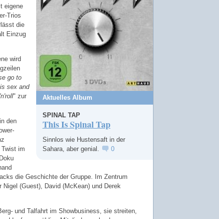
t eigene
r-Trios
lässt die
lt Einzug
ne wird
ngzeilen
se go to
 is sex and
'roll
" zur
Aktuelles Album
SPINAL TAP
 in den
This Is Spinal Tap
ower-
nz
Sinnlos wie Hustensaft in der
 Twist im
Sahara, aber genial.
0
 Doku
nhand
cks die Geschichte der Gruppe. Im Zentrum
r Nigel (Guest), David (McKean) und Derek
rg- und Talfahrt im Showbusiness, sie streiten,