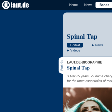
Home
News
Bands
Spinal Tap
Porträt
News
Videos
LAUT.DE-BIOGRAPHIE
Spinal Tap
"
Over 25 years, 22 name chan
for the three essentiales of roc