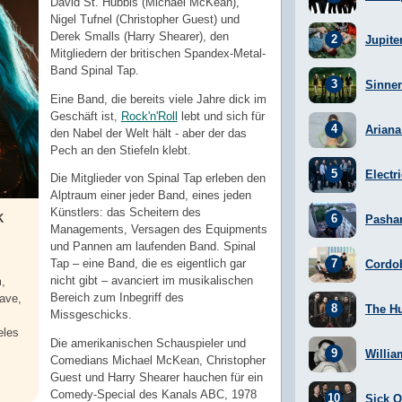
David St. Hubbis (Michael McKean),
Nigel Tufnel (Christopher Guest) und
Derek Smalls (Harry Shearer), den
Jupite
Mitgliedern der britischen Spandex-Metal-
Band Spinal Tap.
Sinner
Eine Band, die bereits viele Jahre dick im
Geschäft ist,
Rock'n'Roll
lebt und sich für
Arian
den Nabel der Welt hält - aber der das
Pech an den Stiefeln klebt.
Electr
Die Mitglieder von Spinal Tap erleben den
Alptraum einer jeder Band, eines jeden
Künstlers: das Scheitern des
K
Pasha
Managements, Versagen des Equipments
und Pannen am laufenden Band. Spinal
Tap – eine Band, die es eigentlich gar
Cordo
nicht gibt – avanciert im musikalischen
,
Bereich zum Inbegriff des
ave,
The H
Missgeschicks.
eles
Die amerikanischen Schauspieler und
Willia
Comedians Michael McKean, Christopher
Guest und Harry Shearer hauchen für ein
Comedy-Special des Kanals ABC, 1978
Sick Of