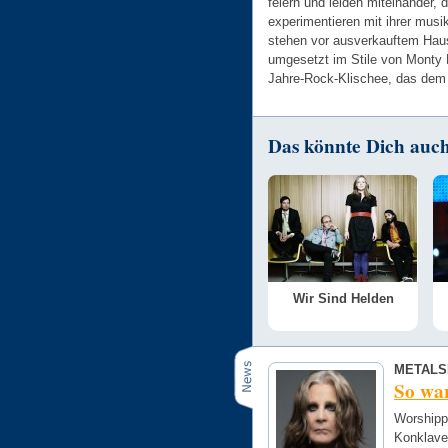
feiern und leiden miteinander, 
experimentieren mit ihrer musi
stehen vor ausverkauftem Haus
umgesetzt im Stile von Monty P
Jahre-Rock-Klischee, das dem 
Das könnte Dich auch 
Wir Sind Helden
METALS
So wa
Worshipp
Konklave