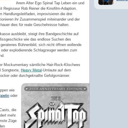
ihrem Alter Ego Spinal Tap Leben ein und
it Regisseur Rob Reiner die Kinofilm-Adaption.
m Handlungsleitfaden, improvisieren die drei
tionieren ihr Zusammenspiel miteinander und der
hauer dies für reale Geschehnisse halten.
kasse ausbleibt, steigt ihre Bandgeschichte auf
 Missgeschicke wie das endlose Suchen des
geratenes Bühnenbild, sich nicht öffnen wollende
 oder explodierende Schlagzeuger werden zum
nd.
iner Mockumentary sämtliche Hair-Rock-Klischees
d Songtexte,
Heavy Metal
-Umlaute auf dem
cker oder durchgeknallte Gefolgsmänner.
uppen wie
ppelin
oder
Casts, die
dert mehr.
rnste Züge
den