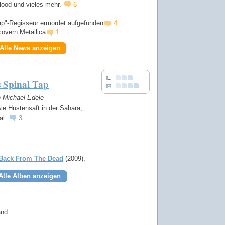
ood und vieles mehr.
6
ap"-Regisseur ermordet aufgefunden
4
overn Metallica
1
Alle News anzeigen
s Spinal Tap
n Michael Edele
ie Hustensaft in der Sahara,
al.
3
Back From The Dead
(2009)
Alle Alben anzeigen
and.