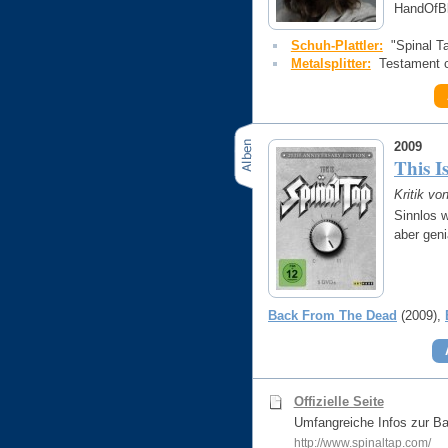
HandOfBl
Schuh-Plattler:
"Spinal T
Metalsplitter:
Testament c
2009
This I
Kritik vo
Sinnlos w
aber geni
Back From The Dead
(2009)
Offizielle Seite
Umfangreiche Infos zur B
http://www.spinaltap.com/