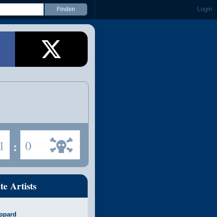
Login
1
:
0
te Artists
ppard