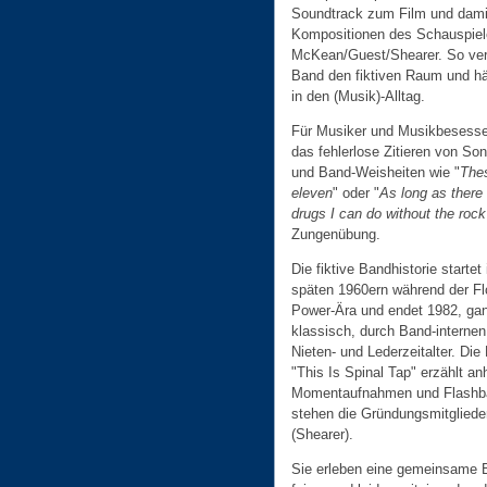
Soundtrack zum Film und dami
Kompositionen des Schauspiele
McKean/Guest/Shearer. So ver
Band den fiktiven Raum und hä
in den (Musik)-Alltag.
Für Musiker und Musikbesesse
das fehlerlose Zitieren von So
und Band-Weisheiten wie "
The
eleven
" oder "
As long as there
drugs I can do without the rock'n
Zungenübung.
Die fiktive Bandhistorie startet
späten 1960ern während der Fl
Power-Ära und endet 1982, ga
klassisch, durch Band-internen
Nieten- und Lederzeitalter. Die
"This Is Spinal Tap" erzählt a
Momentaufnahmen und Flashba
stehen die Gründungsmitgliede
(Shearer).
Sie erleben eine gemeinsame Be