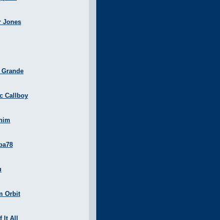
r Jones
a Grande
ic Callboy
nim
ba78
u
m Orbit
 It All