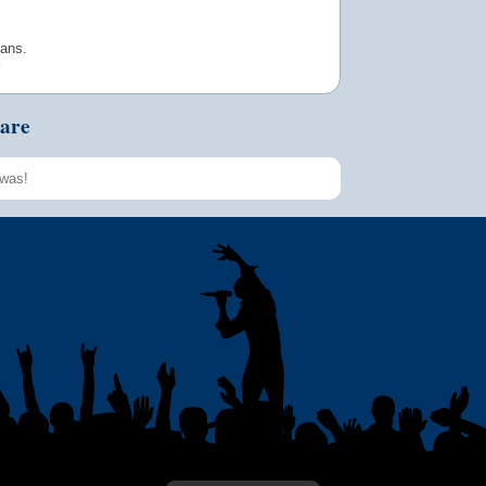
Fans.
are
Speichern