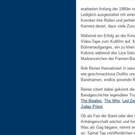
erarbeiten Anfang der 1980er m
Lediglich ausgestattet mit eine
Komiker ihre Rollen und perfek
Kamera derart, dass viele Zusc
Während ein Erfolg an der Kino
Video-Tape zum Kultfilm auf.
Bühnenaufganges, ein zu klein 
Kokons während des Live-Sets
Markenzeichen der Pannen-Ba
Rob Reiner thematisiert in se
wie geschmacklose Outfits un
Bandnamen, endlos posende Ro
Reiner zitiert dabei gekonnt die
Bandgeschichte legendärer Tr
The Beatles
,
The Who
,
Led Ze
Judas Priest
.
Ob als Fan der Band oder des 
Anhängerschaft wächst und for
Was als Gag begann, nimmt e
an: Spinal Tap veröffentlichen 