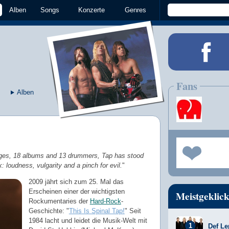
Alben
Songs
Konzerte
Genres
Fans
Alben
ges, 18 albums and 13 drummers, Tap has stood
k: loudness, vulgarity and a pinch for evil.
"
2009 jährt sich zum 25. Mal das
Erscheinen einer der wichtigsten
Meistgeklick
Rockumentaries der
Hard-Rock
-
Geschichte: "
This Is Spinal Tap!
" Seit
1984 lacht und leidet die Musik-Welt mit
Def Le