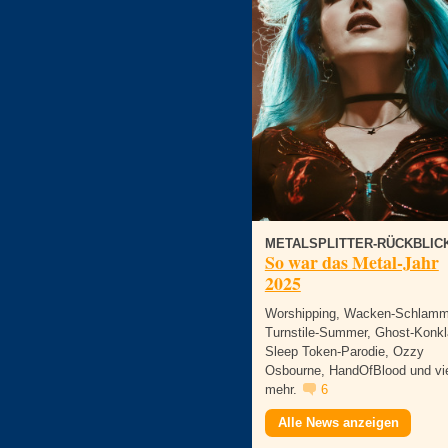
METALSPLITTER-RÜCKBLIC
So war das Metal-Jahr
2025
Worshipping, Wacken-Schlamm
Turnstile-Summer, Ghost-Konkl
Sleep Token-Parodie, Ozzy
Osbourne, HandOfBlood und vi
mehr.
6
Alle News anzeigen