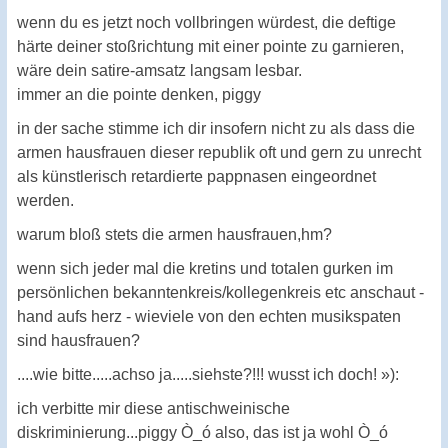
wenn du es jetzt noch vollbringen würdest, die deftige
härte deiner stoßrichtung mit einer pointe zu garnieren,
wäre dein satire-amsatz langsam lesbar.
immer an die pointe denken, piggy
in der sache stimme ich dir insofern nicht zu als dass die
armen hausfrauen dieser republik oft und gern zu unrecht
als künstlerisch retardierte pappnasen eingeordnet
werden.
warum bloß stets die armen hausfrauen,hm?
wenn sich jeder mal die kretins und totalen gurken im
persönlichen bekanntenkreis/kollegenkreis etc anschaut -
hand aufs herz - wieviele von den echten musikspaten
sind hausfrauen?
....wie bitte.....achso ja.....siehste?!!! wusst ich doch! »):
ich verbitte mir diese antischweinische
diskriminierung...piggy Ò_ó also, das ist ja wohl Ò_ó