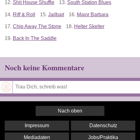
12.
Shit House Shuffle
13.
South Station Blues
14.
Riff & Roll
15.
Jailbait
16.
Major Barbara
17.
Chip Away The Stone
18.
Helter Skelter
19.
Back In The Saddle
Noch keine Kommentare
Speichern
Nach oben
Impressum
Datenschutz
Mediadaten
Jobs/Praktika