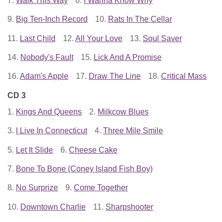
7.
Walk This Way
8.
I Wanna Know Why
9.
Big Ten-Inch Record
10.
Rats In The Cellar
11.
Last Child
12.
All Your Love
13.
Soul Saver
14.
Nobody's Fault
15.
Lick And A Promise
16.
Adam's Apple
17.
Draw The Line
18.
Critical Mass
CD 3
1.
Kings And Queens
2.
Milkcow Blues
3.
I Live In Connecticut
4.
Three Mile Smile
5.
Let It Slide
6.
Cheese Cake
7.
Bone To Bone (Coney Island Fish Boy)
8.
No Surprize
9.
Come Together
10.
Downtown Charlie
11.
Sharpshooter