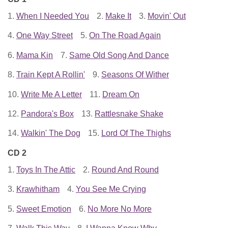
1.
When I Needed You
2.
Make It
3.
Movin' Out
4.
One Way Street
5.
On The Road Again
6.
Mama Kin
7.
Same Old Song And Dance
8.
Train Kept A Rollin'
9.
Seasons Of Wither
10.
Write Me A Letter
11.
Dream On
12.
Pandora's Box
13.
Rattlesnake Shake
14.
Walkin' The Dog
15.
Lord Of The Thighs
CD 2
1.
Toys In The Attic
2.
Round And Round
3.
Krawhitham
4.
You See Me Crying
5.
Sweet Emotion
6.
No More No More