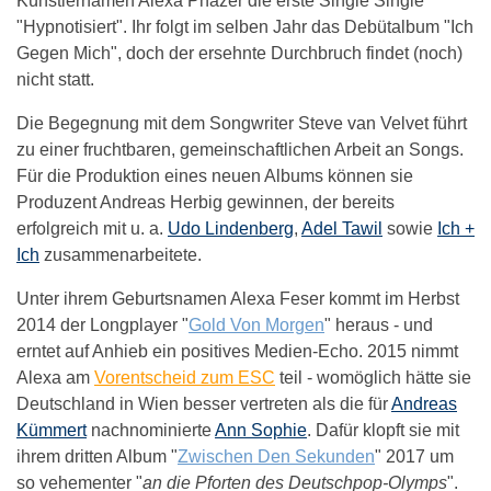
Künstlernamen Alexa Phazer die erste Single Single
"Hypnotisiert". Ihr folgt im selben Jahr das Debütalbum "Ich
Gegen Mich", doch der ersehnte Durchbruch findet (noch)
nicht statt.
Die Begegnung mit dem Songwriter Steve van Velvet führt
zu einer fruchtbaren, gemeinschaftlichen Arbeit an Songs.
Für die Produktion eines neuen Albums können sie
Produzent Andreas Herbig gewinnen, der bereits
erfolgreich mit u. a.
Udo Lindenberg
,
Adel Tawil
sowie
Ich +
Ich
zusammenarbeitete.
Unter ihrem Geburtsnamen Alexa Feser kommt im Herbst
2014 der Longplayer "
Gold Von Morgen
" heraus - und
erntet auf Anhieb ein positives Medien-Echo. 2015 nimmt
Alexa am
Vorentscheid zum ESC
teil - womöglich hätte sie
Deutschland in Wien besser vertreten als die für
Andreas
Kümmert
nachnominierte
Ann Sophie
. Dafür klopft sie mit
ihrem dritten Album "
Zwischen Den Sekunden
" 2017 um
so vehementer "
an die Pforten des Deutschpop-Olymps
".