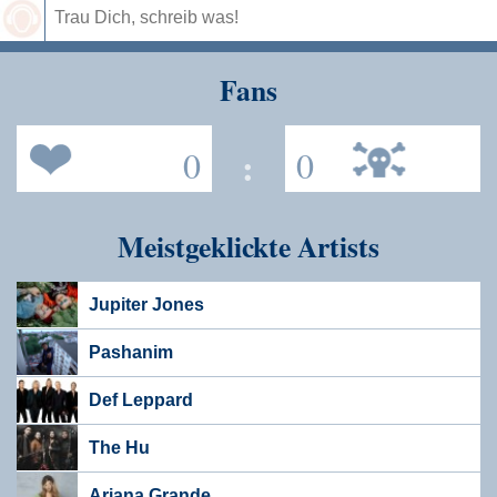
Speichern
Fans
0
:
0
Meistgeklickte Artists
Jupiter Jones
Pashanim
Def Leppard
The Hu
Ariana Grande