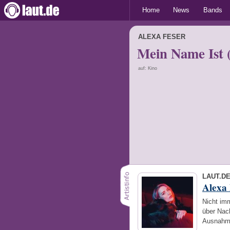
Home
News
Bands
ALEXA FESER
Mein Name Ist 
auf: Kino
LAUT.D
Alexa 
Nicht imm
über Nach
Ausnahme.