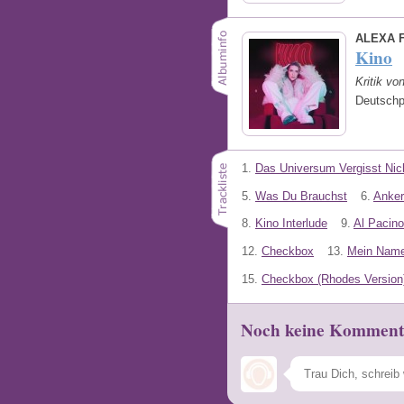
ALEXA 
Kino
Kritik vo
Deutschp
1.
Das Universum Vergisst Nic
5.
Was Du Brauchst
6.
Anker
8.
Kino Interlude
9.
Al Pacino
12.
Checkbox
13.
Mein Name 
15.
Checkbox (Rhodes Version
Noch keine Komment