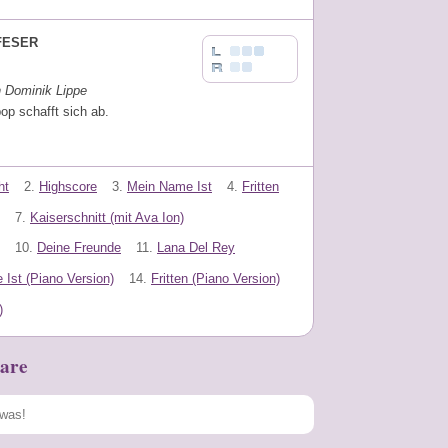
FESER
n Dominik Lippe
op schafft sich ab.
ht
2.
Highscore
3.
Mein Name Ist
4.
Fritten
7.
Kaiserschnitt (mit Ava Ion)
10.
Deine Freunde
11.
Lana Del Rey
Ist (Piano Version)
14.
Fritten (Piano Version)
)
are
Speichern