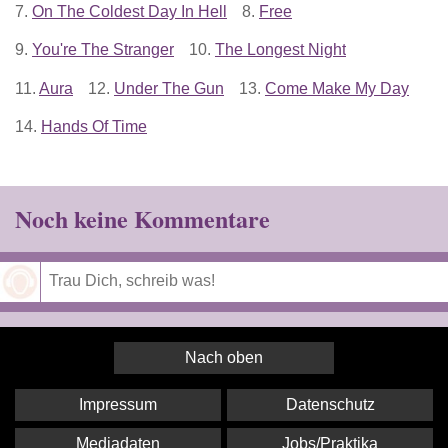
7.
On The Coldest Day In Hell
8.
Free
9.
You're The Stranger
10.
The Longest Night
11.
Aura
12.
Under The Gun
13.
Come Make My Day
14.
Hands Of Time
Noch keine Kommentare
Speichern
Nach oben
Impressum
Datenschutz
Mediadaten
Jobs/Praktika