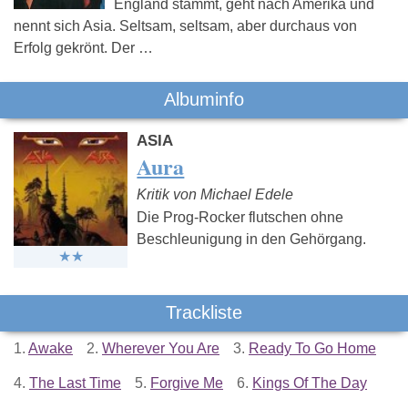
England stammt, geht nach Amerika und
nennt sich Asia. Seltsam, seltsam, aber durchaus von
Erfolg gekrönt. Der …
Albuminfo
ASIA
Aura
Kritik von Michael Edele
Die Prog-Rocker flutschen ohne
Beschleunigung in den Gehörgang.
Trackliste
1.
Awake
2.
Wherever You Are
3.
Ready To Go Home
4.
The Last Time
5.
Forgive Me
6.
Kings Of The Day