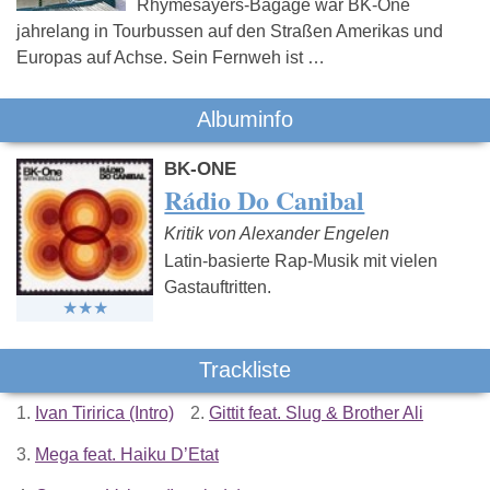
Rhymesayers-Bagage war BK-One
jahrelang in Tourbussen auf den Straßen Amerikas und
Europas auf Achse. Sein Fernweh ist …
Albuminfo
BK-ONE
Rádio Do Canibal
Kritik von Alexander Engelen
Latin-basierte Rap-Musik mit vielen
Gastauftritten.
Trackliste
1.
Ivan Tiririca (Intro)
2.
Gittit feat. Slug & Brother Ali
3.
Mega feat. Haiku D’Etat