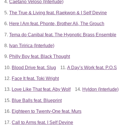
4.
Caetano Veloso (Interlude)
5.
The True & Living feat. Raekwon & I Self Devine
6.
Here I Am feat. Phonte, Brother Ali, The Grouch
7.
Tema do Canibal feat. The Hypnotic Brass Ensemble
8.
Ivan Tiririca (Interlude)
9.
Philly Boy feat. Black Thought
10.
Blood Drive feat. Slug
11.
A Day’s Work feat. P.O.S
12.
Face It feat. Toki Wright
13.
Love Like That feat. Aby Wolf
14.
Hyldon (Interlude)
15.
Blue Balls feat. Blueprint
16.
Eighteen to Twenty-One feat. Murs
17.
Call to Arms feat. I Self Devine