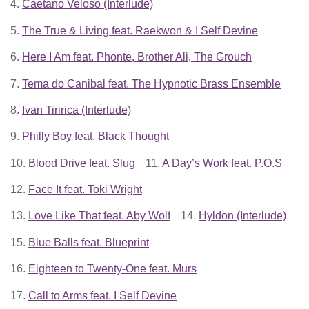
4.
Caetano Veloso (Interlude)
5.
The True & Living feat. Raekwon & I Self Devine
6.
Here I Am feat. Phonte, Brother Ali, The Grouch
7.
Tema do Canibal feat. The Hypnotic Brass Ensemble
8.
Ivan Tiririca (Interlude)
9.
Philly Boy feat. Black Thought
10.
Blood Drive feat. Slug
11.
A Day’s Work feat. P.O.S
12.
Face It feat. Toki Wright
13.
Love Like That feat. Aby Wolf
14.
Hyldon (Interlude)
15.
Blue Balls feat. Blueprint
16.
Eighteen to Twenty-One feat. Murs
17.
Call to Arms feat. I Self Devine