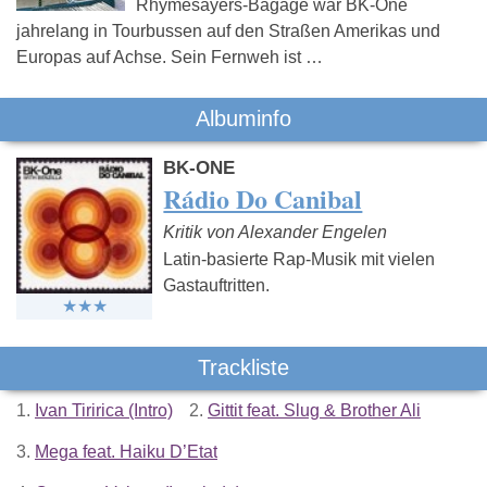
Rhymesayers-Bagage war BK-One
jahrelang in Tourbussen auf den Straßen Amerikas und
Europas auf Achse. Sein Fernweh ist …
Albuminfo
BK-ONE
Rádio Do Canibal
Kritik von Alexander Engelen
Latin-basierte Rap-Musik mit vielen
Gastauftritten.
Trackliste
1.
Ivan Tiririca (Intro)
2.
Gittit feat. Slug & Brother Ali
3.
Mega feat. Haiku D’Etat