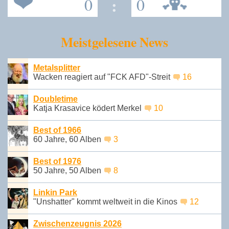
0
:
0
Meistgelesene News
Metalsplitter
Wacken reagiert auf "FCK AFD"-Streit
16
Doubletime
Katja Krasavice ködert Merkel
10
Best of 1966
60 Jahre, 60 Alben
3
Best of 1976
50 Jahre, 50 Alben
8
Linkin Park
"Unshatter" kommt weltweit in die Kinos
12
Zwischenzeugnis 2026