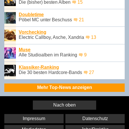
Die (bisher) besten Alben
15
Doubletime
Pöbel MC unter Beschuss
21
Vorchecking
Electric Callboy, Asche, Xandria
13
Muse
Alle Studioalben im Ranking
9
Klassiker-Ranking
Die 30 besten Hardcore-Bands
27
Mehr Top-News anzeigen
Nach oben
Impressum
Datenschutz