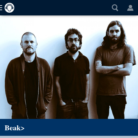
Beak>