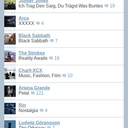
Jupiter Jones
Ich Trag Den Sarg, Du Trägst Was Buntes
19
Arca
XXXXX
4
Black Sabbath
Black Sabbath
7
The Strokes
Reality Awaits
18
Charli XCX
Music, Fashion, Film
10
Ariana Grande
Petal
121
Rin
Nostalgia
4
Ludwig Göransson
The Odyssey
7