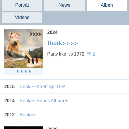
Porträt
News
Alben
Videos
2024
Beak>>>>
Party like it's 1972!
2
2015
Beak> <Kaeb Split EP
2014
Beak>> Bonus Album +
2012
Beak>>