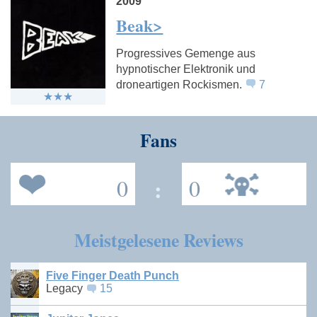
2009
Beak>
Progressives Gemenge aus
hypnotischer Elektronik und
droneartigen Rockismen.
7
Fans
0
:
0
Meistgelesene Reviews
Five Finger Death Punch
Legacy
15