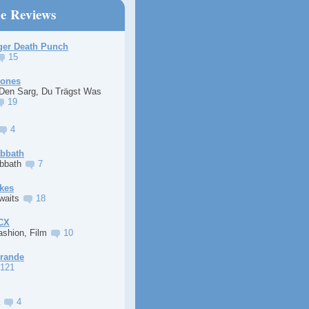
ne Reviews
ger Death Punch
15
Jones
 Den Sarg, Du Trägst Was
19
4
abbath
abbath
7
kes
Awaits
18
XCX
ashion, Film
10
Grande
121
a
4