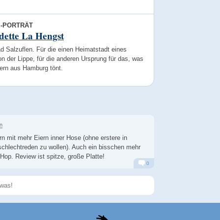
E-PORTRÄT
dette La Hengst
d Salzuflen. Für die einen Heimatstadt eines
n der Lippe, für die anderen Ursprung für das, was
0ern aus Hamburg tönt.
n
n mit mehr Eiern inner Hose (ohne erstere in
schlechtreden zu wollen). Auch ein bisschen mehr
op. Review ist spitze, große Platte!
0
Alarm
Antworten
Speichern