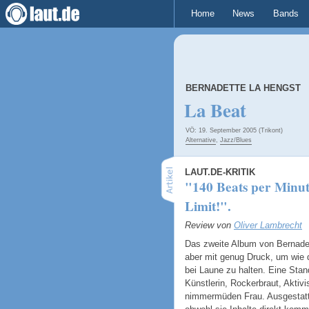
Home
News
Bands
BERNADETTE LA HENGST
La Beat
VÖ: 19. September 2005 (Trikont)
Alternative
,
Jazz/Blues
LAUT.DE-KRITIK
"140 Beats per Minut
Limit!".
Review von
Oliver Lambrecht
Das zweite Album von Bernade
aber mit genug Druck, um wie
bei Laune zu halten. Eine Stan
Künstlerin, Rockerbraut, Aktivi
nimmermüden Frau. Ausgestatte