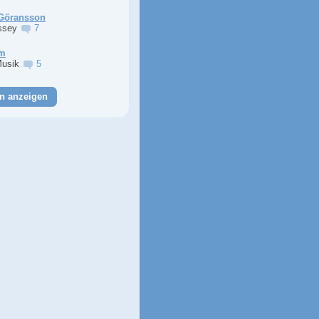
Göransson
ssey
7
im
Musik
5
n anzeigen