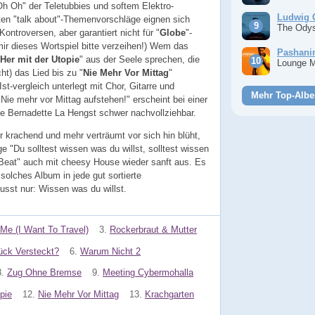
Oh Oh" der Teletubbies und softem Elektro-
Ludwig 
ten "talk about"-Themenvorschläge eignen sich
The Ody
ontroversen, aber garantiert nicht für "
Globe
"-
ir dieses Wortspiel bitte verzeihen!) Wem das
Pashan
Her mit der Utopie
" aus der Seele sprechen, die
Lounge 
ht) das Lied bis zu "
Nie Mehr Vor Mittag
"
Ist-vergleich unterlegt mit Chor, Gitarre und
Mehr Top-Albe
Nie mehr vor Mittag aufstehen!" erscheint bei einer
ie Bernadette La Hengst schwer nachvollziehbar.
r krachend und mehr verträumt vor sich hin blüht,
e "Du solltest wissen was du willst, solltest wissen
La Beat" auch mit cheesy House wieder sanft aus. Es
 solches Album in jede gut sortierte
sst nur: Wissen was du willst.
Me (I Want To Travel)
3.
Rockerbraut & Mutter
ück Versteckt?
6.
Warum Nicht 2
8.
Zug Ohne Bremse
9.
Meeting Cybermohalla
pie
12.
Nie Mehr Vor Mittag
13.
Krachgarten