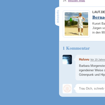
14.
Wissen Was
LAUT.D
Berna
Kurort Ba
Jürgen vo
in den 9
1 Kommentar
Huluvu
Vor 19 Jahre
Barbara Morgenster
irgendeiner Weise 
Görenpunk und HipH