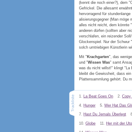
(kennt die noch einer?), dem "
Gefrickel. Die allesamt erwähn
hervorragend für stundenlange K
alisierungsgegner (Man möge m
alles nicht reicht, dem könnte "
anderen dürfen (sollten aber nic
verschlafen, ein reizender Soll/
Glockenspiel. Nur der Schwur "
solch umtriebigen Künstlerin w
Mit "
Krachgarten
", das wenige
und "
Wissen Was
" samt Ansag
was du nicht willst!" klingt "
bleibt die Gewissheit, dass ein
Plattensammlung gehört. Du mu
1.
La Beat Goes On
2.
Copy 
4.
Hunger
5.
Wer Hat Das Gl
7.
Hast Du Jemals Überlegt
10.
Globe
11.
Her mit der Uto