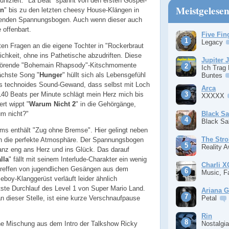
uniziert. "La Beat" spannt von den ersten Gospel-
Meistgelese
On
" bis zu den letzten cheesy House-Klängen in
henden Spannungsbogen. Auch wenn dieser auch
offenbart.
Five Fin
Legacy
ten Fragen an die eigene Tochter in "Rockerbraut
ichkeit, ohne ins Pathetische abzudriften. Diese
Jupiter 
 störende "Bohemain Rhapsody"-Kitschmomente
Ich Trag
ächste Song "
Hunger
" hüllt sich als Lebensgefühl
Buntes
les technoides Sound-Gewand, dass selbst mit Loch
Arca
140 Beats per Minute schlägt mein Herz mich bis
XXXXX
rt wippt "
Warum Nicht 2
" in die Gehörgänge,
um nicht?"
Black S
Black S
s enthält "Zug ohne Bremse". Hier gelingt neben
The Stro
h die perfekte Atmosphäre. Der Spannungsbogen
Reality 
ganz eng ans Herz und ins Glück. Das darauf
lla
" fällt mit seinem Interlude-Charakter ein wenig
Charli 
reffen von jugendlichen Gesängen aus dem
Music, F
boy-Klanggerüst verläuft leider ähnlich
ste Durchlauf des Level 1 von Super Mario Land.
Ariana 
n dieser Stelle, ist eine kurze Verschnaufpause
Petal
Rin
Nostalgi
eine Mischung aus dem Intro der Talkshow Ricky