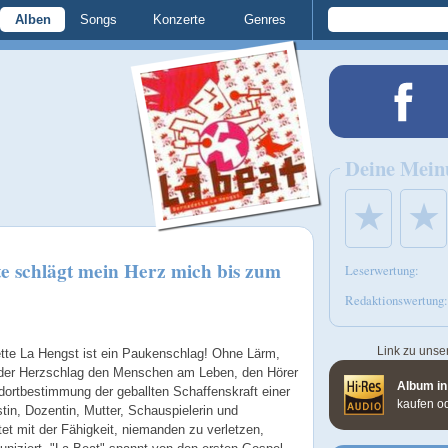
Alben
Songs
Konzerte
Genres
Deine Mein
★
★
e schlägt mein Herz mich bis zum
Leserwertung:
Redaktionswertung:
Link zu unse
tte La Hengst ist ein Paukenschlag! Ohne Lärm,
 der Herzschlag den Menschen am Leben, den Hörer
Album in
dortbestimmung der geballten Schaffenskraft einer
kaufen o
stin, Dozentin, Mutter, Schauspielerin und
t mit der Fähigkeit, niemanden zu verletzen,