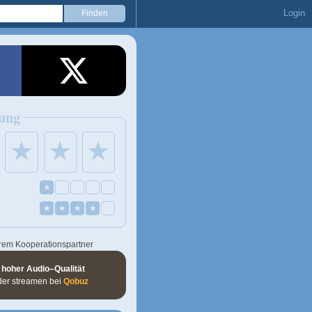
Login
ung
★
★
★
★
★
★
★
★
rem Kooperationspartner
 hoher Audio–Qualität
der streamen bei
Qobuz