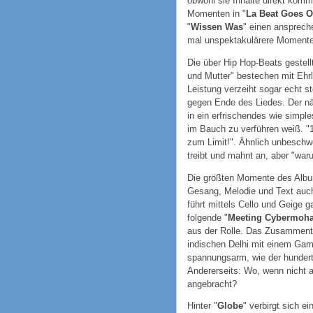
obwohl sie Inhalte direkt komm
Momenten in "
La Beat Goes 
"
Wissen Was
" einen ansprec
mal unspektakulärere Momente 
Die über Hip Hop-Beats gestell
und Mutter" bestechen mit Ehrl
Leistung verzeiht sogar echt
gegen Ende des Liedes. Der n
in ein erfrischendes wie simp
im Bauch zu verführen weiß. "
zum Limit!". Ähnlich unbeschwe
treibt und mahnt an, aber "war
Die größten Momente des Album
Gesang, Melodie und Text auc
führt mittels Cello und Geige 
folgende "
Meeting Cybermoha
aus der Rolle. Das Zusamment
indischen Delhi mit einem Game
spannungsarm, wie der hundert
Andererseits: Wo, wenn nicht a
angebracht?
Hinter "
Globe
" verbirgt sich 