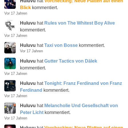
Huluvu
hat
Vorchecking: Neue Platten auf einen
Blick
kommentiert.
Vor 17 Jahren
Huluvu
hat
Rules von The Whitest Boy Alive
kommentiert.
Vor 17 Jahren
Huluvu
hat
Taxi von Bosse
kommentiert.
Vor 17 Jahren
Huluvu
hat
Gutter Tactics von Dälek
kommentiert.
Vor 17 Jahren
Huluvu
hat
Tonight: Franz Ferdinand von Franz
Ferdinand
kommentiert.
Vor 17 Jahren
Huluvu
hat
Melancholie Und Gesellschaft von
Peter Licht
kommentiert.
Vor 17 Jahren
Huluvu
hat
Vorchecking: Neue Platten auf einen