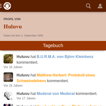
PROFIL VON
Huluvu
Dabei seit dem 2. September 2005
Tagebuch
Huluvu
hat
B.U.R.M.A. von Björn Kleinhenz
kommentiert.
Vor 16 Jahren
Huluvu
hat
Matthew Herbert: Protokoll eines
Schweinelebens
kommentiert.
Vor 16 Jahren
Huluvu
hat
Moderat von Moderat
kommentiert.
Vor 17 Jahren