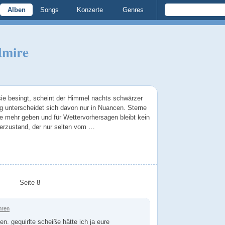
Alben
Songs
Konzerte
Genres
dmire
sie besingt, scheint der Himmel nachts schwärzer
ag unterscheidet sich davon nur in Nuancen. Sterne
e mehr geben und für Wettervorhersagen bleibt kein
uerzustand, der nur selten vom …
Seite 8
hren
en. gequirlte scheiße hätte ich ja eure