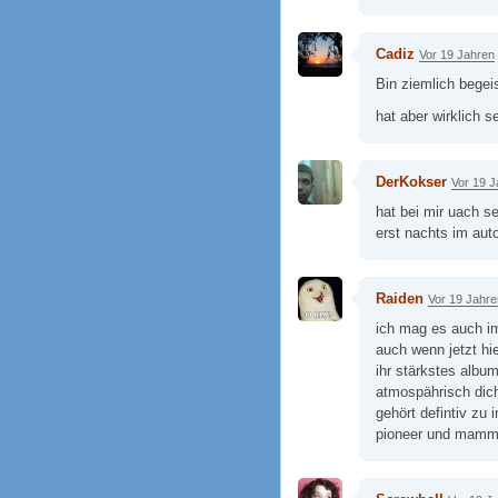
Cadiz
Vor 19 Jahren
Bin ziemlich begei
hat aber wirklich s
DerKokser
Vor 19 J
hat bei mir uach s
erst nachts im au
Raiden
Vor 19 Jahre
ich mag es auch i
auch wenn jetzt hie
ihr stärkstes albu
atmospährisch dich
gehört defintiv zu 
pioneer und mamm