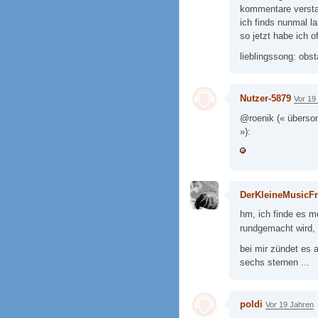
kommentare versta
ich finds nunmal la
so jetzt habe ich 
lieblingssong: obst
Nutzer-5879
Vor 19
@roenik (« überson
»):
DerKleineMusicF
hm, ich finde es m
rundgemacht wird, 
bei mir zündet es a
sechs sternen ...
poldi
Vor 19 Jahren