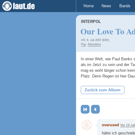
Home
News
Bands
INTERPOL
Our Love To A
VÖ: 6. Juli 2007 (EMI)
Pop
,
Alternative
In einer Welt, wie Paul Banks 
als im Jetzt zu sein und der T
mag es wohl länger schon kein
Platz. Denn Regen ist hier Da
Zurück zum Album
Erste Seite
Zurück
overused
Vor 19 Ja
hätte ich geschrieb