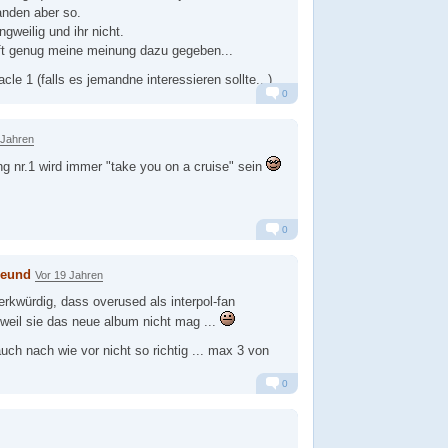
nden aber so.
ngweilig und ihr nicht.
oft genug meine meinung dazu gegeben...
acle 1 (falls es jemandne interessieren sollte...)
0
Alarm
Antworten
 Jahren
g nr.1 wird immer "take you on a cruise" sein
0
Alarm
Antworten
reund
Vor 19 Jahren
erkwürdig, dass overused als interpol-fan
weil sie das neue album nicht mag ...
uch nach wie vor nicht so richtig ... max 3 von
0
Alarm
Antworten