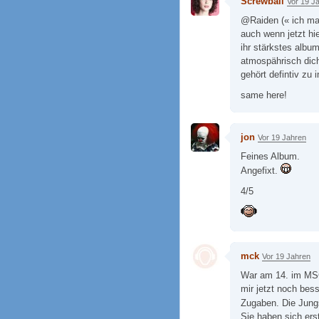
Screwball
Vor 19 J
@Raiden (« ich ma
auch wenn jetzt hie
ihr stärkstes albu
atmospährisch dich
gehört defintiv zu 
same here!
jon
Vor 19 Jahren
Feines Album.
Angefixt.
4/5
mck
Vor 19 Jahren
War am 14. im MSG
mir jetzt noch bess
Zugaben. Die Jung
Sie haben sich ers