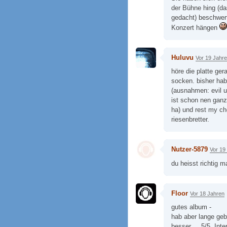
der Bühne hing (da
gedacht) beschwert
Konzert hängen
Huluvu
Vor 19 Jahr
höre die platte ge
socken. bisher habe
(ausnahmen: evil u
ist schon nen ganz
ha) und rest my c
riesenbretter.
Nutzer-5879
Vor 19
du heisst richtig
Floor
Vor 18 Jahren
gutes album -
hab aber lange gebr
besser ... 5/5, Inte