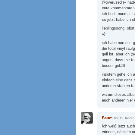
@overused (« hätte
eure kommentare v
ich finds nunmal la
so jetzt habe ich 
lieblingssong: obst
»):
ich habe nun seit 
die totbl vinyl rau
geil ist, aber ich 
sagen, dass mir to
besser gefällt.
insofern gehe ich 
einfach eine ganz 
anderen starken tr
warum dieses albu
auch anderen hier w
Baum
Vor 19 Jahren
Ich weiß jetzt auc
erinnert, nämlich 