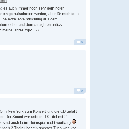
ahren
g es auch immer noch sehr gern hören.
r einige aufschreien werden, aber für mich ist es
m. ne exzellente mischung aus dem
tem debüt und dem straighten antics.
in meine jahres top-5. »):
0
Alarm
Antworten
0
Alarm
Antworten
 in New York zum Konzert und die CD gefällt
er. Der Sound war astrein; 18 Titel mit 2
s sind auch beim Heimspiel recht wortkarg
t nach 2 Titeln über ein grosses Tuch was vor