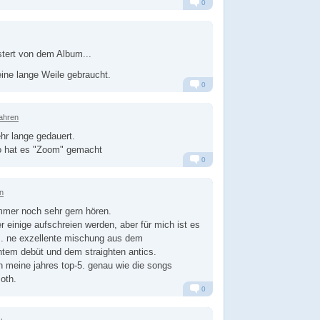
0
Alarm
Antworten
stert von dem Album...
eine lange Weile gebraucht.
0
Alarm
Antworten
ahren
ehr lange gedauert.
to hat es "Zoom" gemacht
0
Alarm
Antworten
n
mmer noch sehr gern hören.
r einige aufschreien werden, aber für mich ist es
m. ne exzellente mischung aus dem
tem debüt und dem straighten antics.
in meine jahres top-5. genau wie die songs
oth.
0
Alarm
Antworten