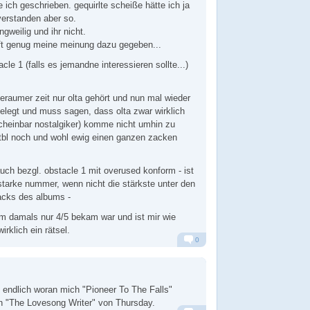
 ich geschrieben. gequirlte scheiße hätte ich ja
erstanden aber so.
ngweilig und ihr nicht.
oft genug meine meinung dazu gegeben...
acle 1 (falls es jemandne interessieren sollte...)
geraumer zeit nur olta gehört und nun mal wieder
fgelegt und muss sagen, dass olta zwar wirklich
(scheinbar nostalgiker) komme nicht umhin zu
tbl noch und wohl ewig einen ganzen zacken
auch bezgl. obstacle 1 mit overused konform - ist
starke nummer, wenn nicht die stärkste unter den
acks des albums -
m damals nur 4/5 bekam war und ist mir wie
irklich ein rätsel.
0
Alarm
Antworten
h endlich woran mich "Pioneer To The Falls"
an "The Lovesong Writer" von Thursday.