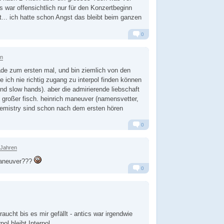
s war offensichtlich nur für den Konzertbeginn
... ich hatte schon Angst das bleibt beim ganzen
0
Alarm
Antworten
en
rade zum ersten mal, und bin ziemlich von den
 ich nie richtig zugang zu interpol finden können
nd slow hands). aber die admirierende liebschaft
 großer fisch. heinrich maneuver (namensvetter,
hemistry sind schon nach dem ersten hören
0
Alarm
Antworten
 Jahren
 maneuver???
0
Alarm
Antworten
aucht bis es mir gefällt - antics war irgendwie
rpol bleibt Interpol