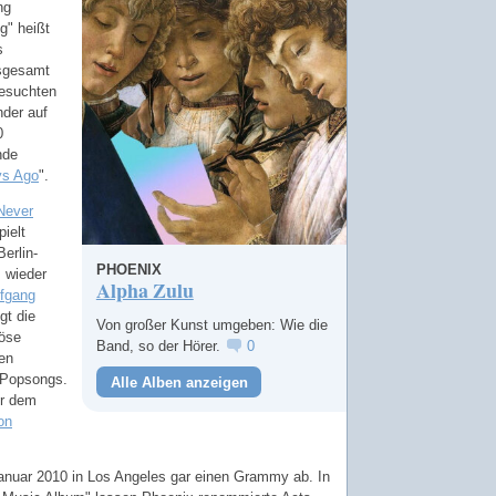
ng
g" heißt
s
nsgesamt
besuchten
nder auf
0
nde
ys Ago
".
 Never
pielt
erlin-
PHOENIX
 wieder
Alpha Zulu
fgang
igt die
Von großer Kunst umgeben: Wie die
iöse
Band, so der Hörer.
0
en
e Popsongs.
Alle Alben anzeigen
or dem
on
anuar 2010 in Los Angeles gar einen Grammy ab. In