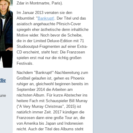
Zdar in Montmartre, Paris).
Im Januar 2013 verraten sie den
Albumtitel: "
Bankrupt!
. Der Titel und das
asiatisch angehauchte Pfirsich-Cover
spiegeln eher ästhetische denn inhaltliche
Motive wider. Noch bevor die Scheibe,
die in der Limited Deluxe-Edition mit 71
Studiooutput-Fragmenten auf einer Extra-
CD erscheint, steht fest: Die Franzosen
spielen erst mal nur die richtig großen
Festivals.
Nachdem "Bankrupt!"-Nachbereitung zum
die
Großteil gelaufen ist, gehen es Phoenix
ruhiger an, gleichwohl beginnen bereits im
September 2014 die Arbeiten am
nächsten Album. Für kurze Abstecher ins
aune
heitere Fach mit Schauspieler Bill Murray
("A Very Murray Christmas", 2015) ist
natürlich immer Zeit. 2017 kündigen die
Franzosen dann eine große Tour an, die
von Amerika bis Japan und Indonesien
reicht. Auch der Titel des Albums steht