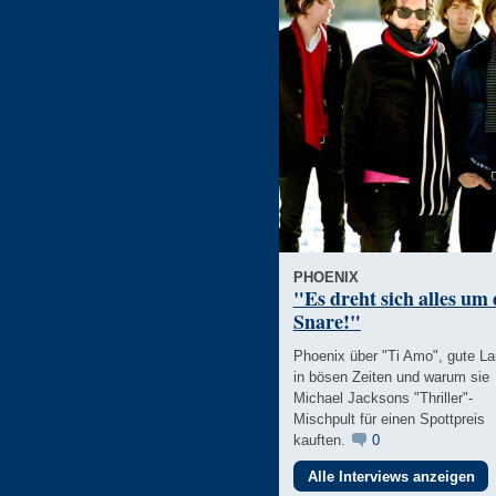
PHOENIX
"Es dreht sich alles um 
Snare!"
Phoenix über "Ti Amo", gute L
in bösen Zeiten und warum sie
Michael Jacksons "Thriller"-
Mischpult für einen Spottpreis
kauften.
0
Alle Interviews anzeigen