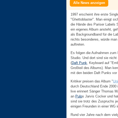
Alle News anzeigen
1997 erscheint ihre erste Sing
"Ghettoblaster". Man einigt si
die Hände des Pariser Labels S
ein eigenes Album ansteht, geht
als Backgroundband für die La
nichts besonderes, würde man 
auftreten.
Es folgen die Aufnahmen zum 
Studio. Und dort sind sie nich
(
Daft Punk
, Keyboard auf "Emb
Großteil des Albums). Man kenn
mit den beiden Daft Punks vor 
Kritiker preisen das Album "
Uni
durch Deutschland Ende 2000 i
live erinnert Sänger Thomas Ma
an
Pulp
s Jarvis Cocker und h
sind sie trotz des Zuspruchs j
einigen Freunden in einer WG 
Rund vier Jahre nach dem viel