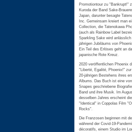
Promotiontour zu "Bankrupt!" z
Kuroda der Band Sake-Brauerei
Japan, darunter besagte Taten
Inc. Gemeinsam kreiert man e
Collection, die Tatenokawa Ph
(auch als Rainbow Label bezeic
Sparkling Sake wird anlässlich
jährigen Jubiläums von Phoenix
Ein Teil des Erlöses geht an d
japanische Rote Kreuz.
2020 veröffentlichen Phoenix 
"Liberté, Egalité, Phoenix!" zur
20-jährigen Bestehens ihres er
Albums. Das Buch ist eine von
Snapes geschriebene Biografie
Band und ihre Musik. Im Augus
desselben Jahres erscheint die
"Identical" in Coppolas Film "
Rocks".
Die Franzosen beginnen mit d
während der Covid-19-Pandemi
décoratifs, einem Studio im Lou