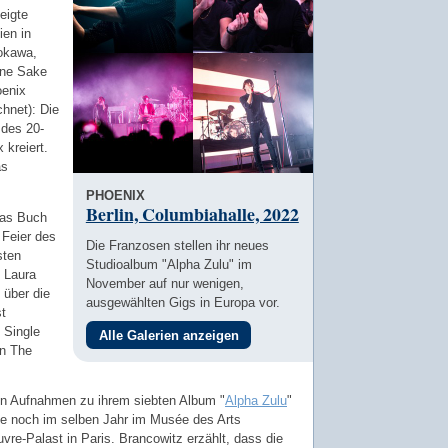
eigte
en in
okawa,
ine Sake
oenix
hnet): Die
 des 20-
 kreiert.
as
PHOENIX
Berlin, Columbiahalle, 2022
das Buch
 Feier des
Die Franzosen stellen ihr neues
sten
Studioalbum "Alpha Zulu" im
 Laura
November auf nur wenigen,
 über die
ausgewählten Gigs in Europa vor.
t
 Single
Alle Galerien anzeigen
On The
en Aufnahmen zu ihrem siebten Album "
Alpha Zulu
"
e noch im selben Jahr im Musée des Arts
vre-Palast in Paris. Brancowitz erzählt, dass die