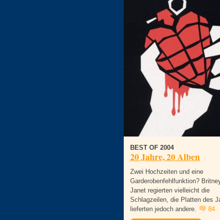
BEST OF 2004
20 Jahre, 20 Alben
Zwei Hochzeiten und eine
Garderobenfehlfunktion? Britne
Janet regierten vielleicht die
Schlagzeilen, die Platten des J
lieferten jedoch andere.
84