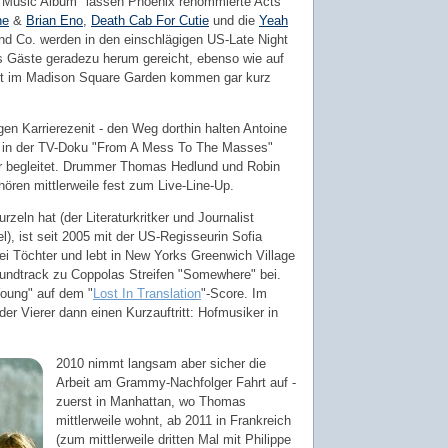
ve Music Album" lassen Phoenix renommierte Acts
ne
&
Brian Eno
,
Death Cab For Cutie
und die
Yeah
d Co. werden in den einschlägigen US-Late Night
s Gäste geradezu herum gereicht, ebenso wie auf
rt im Madison Square Garden kommen gar kurz
en Karrierezenit - den Weg dorthin halten Antoine
 in der TV-Doku "From A Mess To The Masses"
ur begleitet. Drummer Thomas Hedlund und Robin
ören mittlerweile fest zum Live-Line-Up.
eln hat (der Literaturkritker und Journalist
l), ist seit 2005 mit der US-Regisseurin Sofia
wei Töchter und lebt in New Yorks Greenwich Village
undtrack zu Coppolas Streifen "Somewhere" bei.
Young" auf dem "
Lost In Translation
"-Score. Im
 der Vierer dann einen Kurzauftritt: Hofmusiker in
2010 nimmt langsam aber sicher die
Arbeit am Grammy-Nachfolger Fahrt auf -
zuerst in Manhattan, wo Thomas
mittlerweile wohnt, ab 2011 in Frankreich
(zum mittlerweile dritten Mal mit Philippe