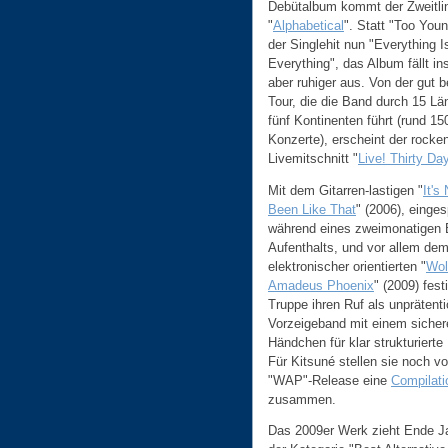
Debütalbum kommt der Zweitli
"
Alphabetical
". Statt "Too Youn
der Singlehit nun "Everything I
Everything", das Album fällt i
aber ruhiger aus. Von der gut 
Tour, die die Band durch 15 Lä
fünf Kontinenten führt (rund 15
Konzerte), erscheint der rocke
Livemitschnitt "
Live! Thirty Da
Mit dem Gitarren-lastigen "
It's
Been Like That
" (2006), einges
während eines zweimonatigen B
Aufenthalts, und vor allem dem
elektronischer orientierten "
Wol
Amadeus Phoenix
" (2009) fest
Truppe ihren Ruf als unprätent
Vorzeigeband mit einem sicher
Händchen für klar strukturiert
Für Kitsuné stellen sie noch v
"WAP"-Release eine
Compilati
zusammen.
Das 2009er Werk zieht Ende J