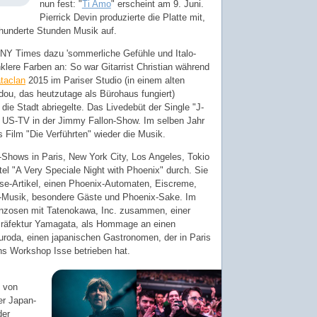
nun fest: "
Ti Amo
" erscheint am 9. Juni.
Pierrick Devin produzierte die Platte mit,
hunderte Stunden Musik auf.
er NY Times dazu 'sommerliche Gefühle und Italo-
klere Farben an: So war Gitarrist Christian während
taclan
2015 im Pariser Studio (in einem alten
u, das heutzutage als Bürohaus fungiert)
 die Stadt abriegelte. Das Livedebüt der Single "J-
 US-TV in der Jimmy Fallon-Show. Im selben Jahr
 Film "Die Verführten" wieder die Musik.
-Shows in Paris, New York City, Los Angeles, Tokio
el "A Very Speciale Night with Phoenix" durch. Sie
ise-Artikel, einen Phoenix-Automaten, Eiscreme,
ve-Musik, besondere Gäste und Phoenix-Sake. Im
ranzosen mit Tatenokawa, Inc. zusammen, einer
Präfektur Yamagata, als Hommage an einen
uroda, einen japanischen Gastronomen, der in Paris
s Workshop Isse betrieben hat.
 von
er Japan-
der