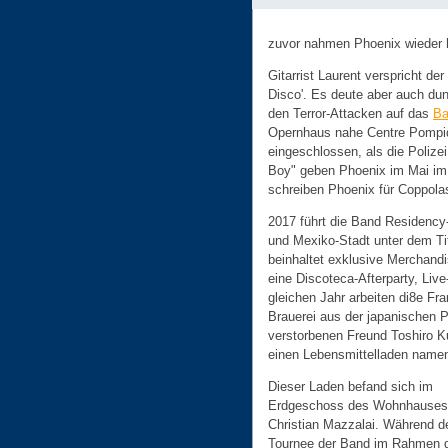
zuvor nahmen Phoenix wieder 
Gitarrist Laurent verspricht d
Disco'. Es deute aber auch dun
den Terror-Attacken auf das
Ba
Opernhaus nahe Centre Pompido
eingeschlossen, als die Polizei
Boy" geben Phoenix im Mai im
schreiben Phoenix für Coppolas
2017 führt die Band Residency
und Mexiko-Stadt unter dem Tit
beinhaltet exklusive Merchand
eine Discoteca-Afterparty, Li
gleichen Jahr arbeiten di8e F
Brauerei aus der japanischen 
verstorbenen Freund Toshiro K
einen Lebensmittelladen namen
Dieser Laden befand sich im
Erdgeschoss des Wohnhauses
Christian Mazzalai. Während d
Tournee der Band im Rahmen 