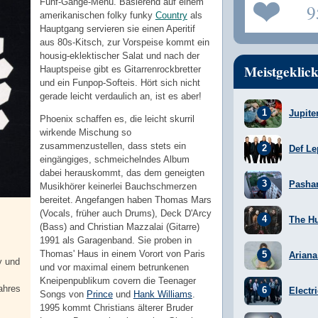
Fünf-Gänge-Menü. Basierend auf einem
9
amerikanischen folky funky
Country
als
Hauptgang servieren sie einen Aperitif
aus 80s-Kitsch, zur Vorspeise kommt ein
housig-eklektischer Salat und nach der
Meistgeklick
Hauptspeise gibt es Gitarrenrockbretter
und ein Funpop-Softeis. Hört sich nicht
gerade leicht verdaulich an, ist es aber!
Jupite
Phoenix schaffen es, die leicht skurril
wirkende Mischung so
zusammenzustellen, dass stets ein
Def Le
eingängiges, schmeichelndes Album
dabei herauskommt, das dem geneigten
Pasha
Musikhörer keinerlei Bauchschmerzen
bereitet. Angefangen haben Thomas Mars
(Vocals, früher auch Drums), Deck D'Arcy
The H
(Bass) and Christian Mazzalai (Gitarre)
1991 als Garagenband. Sie proben in
Thomas' Haus in einem Vorort von Paris
Arian
y und
und vor maximal einem betrunkenen
Kneipenpublikum covern die Teenager
ahres
Electr
Songs von
Prince
und
Hank Williams
.
1995 kommt Christians älterer Bruder