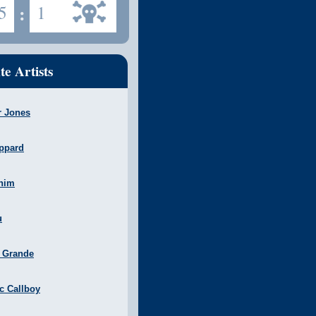
5
:
1
te Artists
r Jones
ppard
nim
u
a Grande
ic Callboy