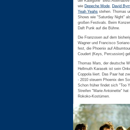
der Kategorie "Best Alternati
wie
Depeche Mode
,
David Byr
Yeah Yeahs
stehen. Thomas un
Shows wie "Saturday Night" al
großen Festivals. Beim Konze
Daft Punk auf die Bühne.
Die Franzosen auf dem bisherig
Wagner und Francisco Soriano
fest, die Phoenix auf Albumto
Coudert (Keys, Percussion) geh
Thomas Mars, der deutsche Wurz
Hellmuth Karasek ist sein Onke
Coppola liiert. Das Paar hat z
- 2010 steuern Phoenix den So
Schon früher findet sich "Too 
Streifen "Marie Antoinette" hat
Rokoko-Kostümen.