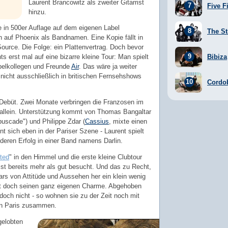
Laurent Brancowitz als zweiter Gitarrist
Five F
hinzu.
le in 500er Auflage auf dem eigenen Label
The St
ch auf Phoenix als Bandnamen. Eine Kopie fällt in
ource. Die Folge: ein Plattenvertrag. Doch bevor
Bibiza
s erst mal auf eine bizarre kleine Tour: Man spielt
belkollegen und Freunde
Air
. Das wäre ja weiter
nicht ausschließlich in britischen Fernsehshows
Cordo
Debüt. Zwei Monate verbringen die Franzosen im
t allein. Unterstützung kommt von Thomas Bangaltar
uscade") und Philippe Zdar (
Cassius
, mixte einen
t sich eben in der Pariser Szene - Laurent spielt
deren Erfolg in einer Band namens Darlin.
ted
" in den Himmel und die erste kleine Clubtour
st bereits mehr als gut besucht. Und das zu Recht,
rs von Attitüde und Aussehen her ein klein wenig
at doch seinen ganz eigenen Charme. Abgehoben
edoch nicht - so wohnen sie zu der Zeit noch mit
in Paris zusammen.
gelobten