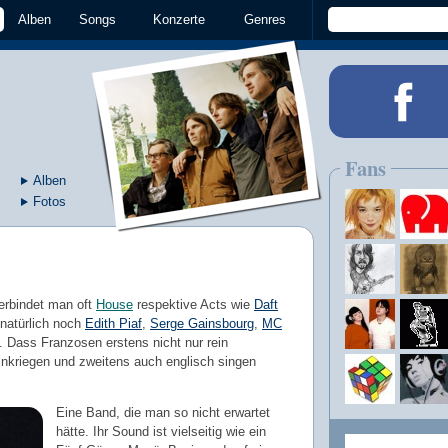
Alben
Songs
Konzerte
Genres
Fans
Alben
Fotos
erbindet man oft
House
respektive Acts wie
Daft
natürlich noch
Edith Piaf
,
Serge Gainsbourg
,
MC
). Dass Franzosen erstens nicht nur rein
inkriegen und zweitens auch englisch singen
Eine Band, die man so nicht erwartet
hätte. Ihr Sound ist vielseitig wie ein