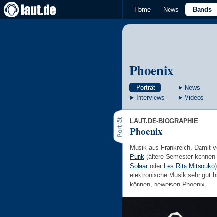
Home
News
Bands
Phoenix
Porträt
News
Interviews
Videos
LAUT.DE-BIOGRAPHIE
Phoenix
Musik aus Frankreich. Damit v
Punk
(ältere Semester kennen 
Solaar
oder
Les Rita Mitsouko
elektronische Musik sehr gut h
können, beweisen Phoenix.