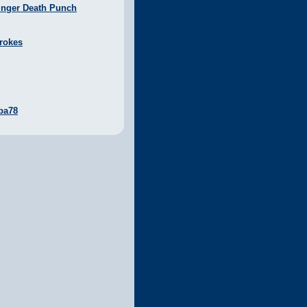
inger Death Punch
rokes
ba78