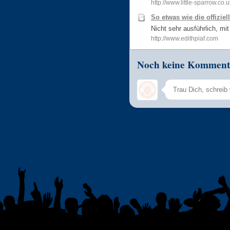
http://www.little-sparrow.co.u
So etwas wie die offiziel
Nicht sehr ausführlich, mit
http://www.edithpiaf.com
Noch keine Komment