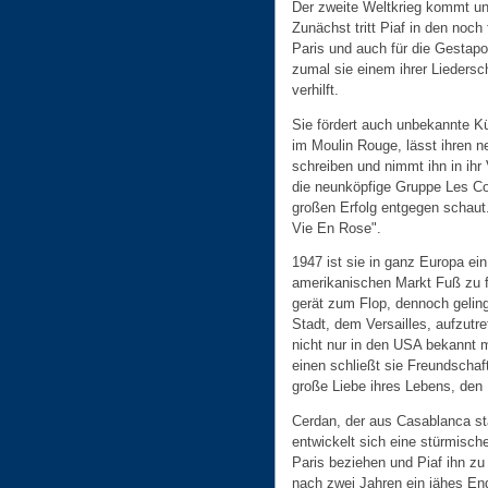
Der zweite Weltkrieg kommt un
Zunächst tritt Piaf in den noch 
Paris und auch für die Gestapo.
zumal sie einem ihrer Liedersc
verhilft.
Sie fördert auch unbekannte Kü
im Moulin Rouge, lässt ihren ne
schreiben und nimmt ihn in ihr
die neunköpfige Gruppe Les C
großen Erfolg entgegen schaut
Vie En Rose".
1947 ist sie in ganz Europa ein
amerikanischen Markt Fuß zu fa
gerät zum Flop, dennoch geling
Stadt, dem Versailles, aufzutr
nicht nur in den USA bekannt 
einen schließt sie Freundschaf
große Liebe ihres Lebens, den
Cerdan, der aus Casablanca sta
entwickelt sich eine stürmisch
Paris beziehen und Piaf ihn zu
nach zwei Jahren ein jähes En