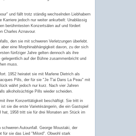
ur" und fällt trotz ständig wechselnden Liebhabern
re Karriere jedoch nur weiter ankurbelt: Unablässig
n den berühmtesten Konzertsälen auf und fördert
en Charles Aznavour.
falls, den sie mit schweren Verletzungen überlebt.
gt aber eine Morphinabhängigkeit davon, zu der sich
ersten fünfziger Jahre gelten dennoch als ihre
e gelegentlich auf der Bühne zusammenbricht und
chen muss.
ort. 1952 heiratet sie mit Marlene Dietrich als
ques Pills, der für sie "Je T'ai Dans La Peau" mit
lück währt jedoch nur kurz. Nach vier Jahren
lls alkoholsüchtige Pills wieder scheiden.
it ihrer Konzerttätigkeit beschäftigt. Sie tritt in
st sie die erste Varietésängerin, die ein Gastspiel
 hat, 1958 tritt sie für drei Monaten am Stück im
n schweren Autounfall. George Moustaki, der
bt für sie das Lied "Milord". Obwohl stark