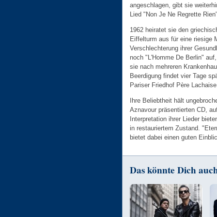
angeschlagen, gibt sie weiterhi
Lied "Non Je Ne Regrette Rien"
1962 heiratet sie den griechi
Eiffelturm aus für eine riesi
Verschlechterung ihrer Gesundh
noch "L'Homme De Berlin" auf, 
sie nach mehreren Krankenhaus
Beerdigung findet vier Tage sp
Pariser Friedhof Père Lachaise 
Ihre Beliebtheit hält ungebroc
Aznavour präsentierten CD, au
Interpretation ihrer Lieder bie
in restauriertem Zustand. "Ete
bietet dabei einen guten Einblic
Das könnte Dich auch 