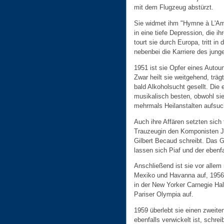
mit dem Flugzeug abstürzt.
Sie widmet ihm "Hymne à L'Amo
in eine tiefe Depression, die ih
tourt sie durch Europa, tritt i
nebenbei die Karriere des jung
1951 ist sie Opfer eines Autoun
Zwar heilt sie weitgehend, trä
bald Alkoholsucht gesellt. Die 
musikalisch besten, obwohl si
mehrmals Heilanstalten aufsu
Auch ihre Affären setzten sich f
Trauzeugin den Komponisten Jac
Gilbert Becaud schreibt. Das G
lassen sich Piaf und der ebenfa
Anschließend ist sie vor allem m
Mexiko und Havanna auf, 1956 i
in der New Yorker Carnegie Hall
Pariser Olympia auf.
1959 überlebt sie einen zweite
ebenfalls verwickelt ist, schrei