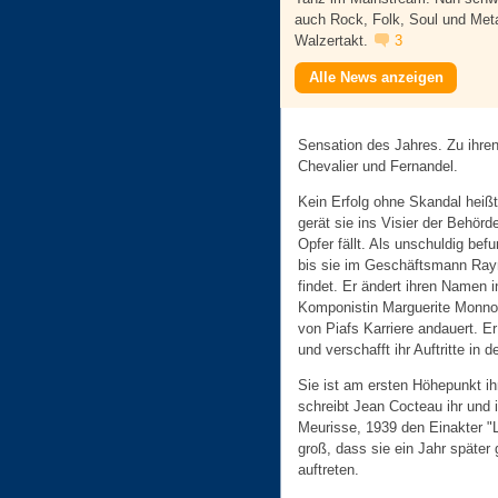
auch Rock, Folk, Soul und Met
Walzertakt.
3
Alle News anzeigen
Sensation des Jahres. Zu ihre
Chevalier und Fernandel.
Kein Erfolg ohne Skandal heißt
gerät sie ins Visier der Behör
Opfer fällt. Als unschuldig befu
bis sie im Geschäftsmann Ray
findet. Er ändert ihren Namen in
Komponistin Marguerite Monno
von Piafs Karriere andauert. Er
und verschafft ihr Auftritte in
Sie ist am ersten Höhepunkt ih
schreibt Jean Cocteau ihr und
Meurisse, 1939 den Einakter "Le
groß, dass sie ein Jahr späte
auftreten.