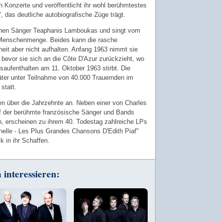
n Konzerte und veröffentlicht ihr wohl berühmtestes
, das deutliche autobiografische Züge trägt.
schen Sänger Teaphanis Lamboukas und singt vom
ge Menschenmenge. Beides kann die rasche
eit aber nicht aufhalten. Anfang 1963 nimmt sie
bevor sie sich an die Côte D'Azur zurückzieht, wo
aufenthalten am 11. Oktober 1963 stirbt. Die
äter unter Teilnahme von 40.000 Trauernden im
statt.
hen über die Jahrzehnte an. Neben einer von Charles
f der berühmte französische Sänger und Bands
ten, erscheinen zu ihrem 40. Todestag zahlreiche LPs
rnelle - Les Plus Grandes Chansons D'Edith Piaf"
k in ihr Schaffen.
interessieren: