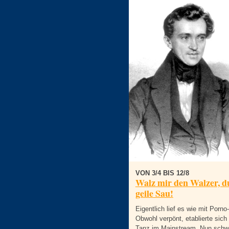
VON 3/4 BIS 12/8
Walz mir den Walzer, d
geile Sau!
Eigentlich lief es wie mit Porno
Obwohl verpönt, etablierte sich
Tanz im Mainstream. Nun schw