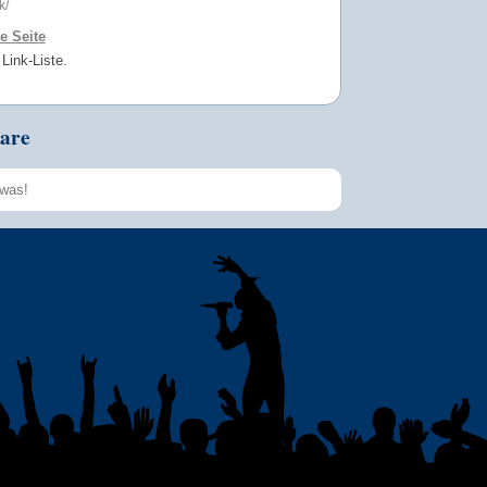
k/
le Seite
 Link-Liste.
are
Speichern