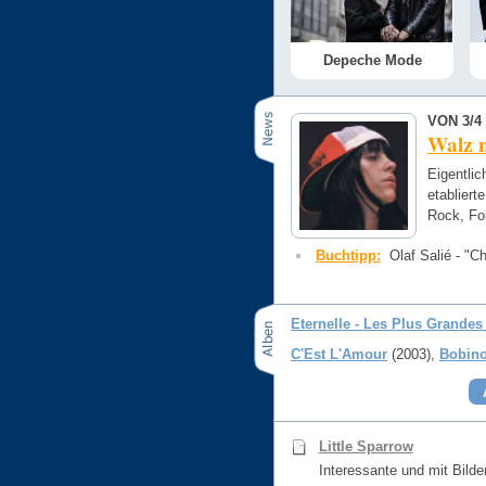
Depeche Mode
VON 3/4 
Walz m
Eigentlic
etablier
Rock, Fo
Buchtipp:
Olaf Salié - "C
Eternelle - Les Plus Grandes
C'Est L'Amour
(2003)
Bobino
Little Sparrow
Interessante und mit Bilde