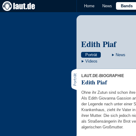
Home
News
Bands
Edith Piaf
Porträt
News
Videos
LAUT.DE-BIOGRAPHIE
Edith Piaf
Ohne ihr Zutun sind schon ihre
Als Edith Giovanna Gassion a
der Legende nach unter einer S
Krankenhaus, zieht ihr Vater i
ihrer Mutter. Die sich jedoch ni
als Straßensängerin ihr Brot ve
algerischen Großmutter.