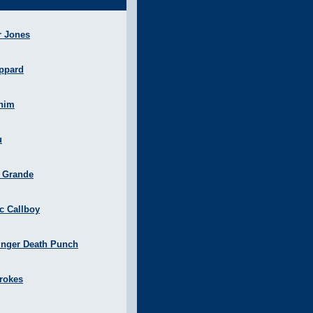
r Jones
ppard
nim
u
a Grande
ic Callboy
inger Death Punch
rokes