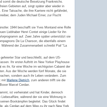
d somit die deutsche Besetzung Frankreichs.
freien Gebieten auf, singt später aber wieder in
 Eine Tatsache, die ihre Karriere nicht gefährdet,
hreiber, dem Juden Michael Emer, zur Flucht
nstler. 1944 beschafft sie Yves Montand eine Rolle
uen Liebhaber Henri Contet einige Lieder für ihn
 Vorprogramm auf. Zwei Jahre später unterstützt sie
ompagnons De La Chanson, die ebenfalls einem
. Während der Zusammenarbeit schreibt Piaf "La
 gefeierter Star und beschließt, auf dem US-
ssen. Ihr erster Auftritt im New Yorker Playhouse
t es ihr, für eine Woche im wichtigsten Cabaret der
eten. Aus der Woche werden fünf Monate, die sie
machen, sondern auch ihr Leben verändern. Zum
t mit
Marlene Dietrich
, zum anderen trifft sie die
 Boxer Marcel Cerdan.
mmt, ist verheiratet und hat Kinder, dennoch
e Liebesaffäre, während der sie eine Wohnung in
 seinen Boxkämpfen begleitet. Das Glück findet
de, als Cerdan auf dem Weg zu ihr nach New York