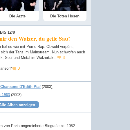
Die Ärzte
Die Toten Hosen
BIS 12/8
ir den Walzer, du geile Sau!
h lief es wie mit Porno-Rap: Obwohl verpönt,
te sich der Tanz im Mainstream. Nun schwofen auch
lk, Soul und Metal im Walzertakt.
3
hanson"
0
 Chansons D'Edith Piaf
(2003)
 1963
(2003)
Alle Alben anzeigen
rn von Paris angereicherte Biografie bis 1952.