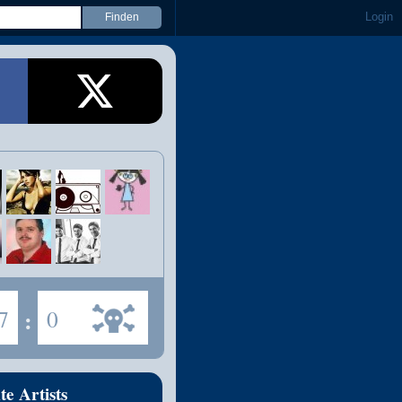
Login
7
:
0
te Artists