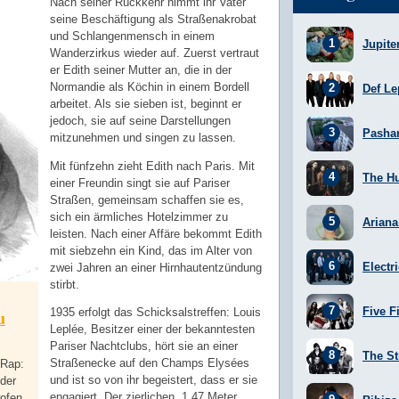
Nach seiner Rückkehr nimmt ihr Vater
seine Beschäftigung als Straßenakrobat
und Schlangenmensch in einem
Jupite
Wanderzirkus wieder auf. Zuerst vertraut
er Edith seiner Mutter an, die in der
Normandie als Köchin in einem Bordell
Def Le
arbeitet. Als sie sieben ist, beginnt er
jedoch, sie auf seine Darstellungen
Pasha
mitzunehmen und singen zu lassen.
Mit fünfzehn zieht Edith nach Paris. Mit
The H
einer Freundin singt sie auf Pariser
Straßen, gemeinsam schaffen sie es,
sich ein ärmliches Hotelzimmer zu
Arian
leisten. Nach einer Affäre bekommt Edith
mit siebzehn ein Kind, das im Alter von
Electr
zwei Jahren an einer Hirnhautentzündung
stirbt.
Five F
1935 erfolgt das Schicksalstreffen: Louis
u
Leplée, Besitzer einer der bekanntesten
Pariser Nachtclubs, hört sie an einer
The St
Straßenecke auf den Champs Elysées
-Rap:
und ist so von ihr begeistert, dass er sie
 der
engagiert. Der zierlichen, 1,47 Meter
ofen