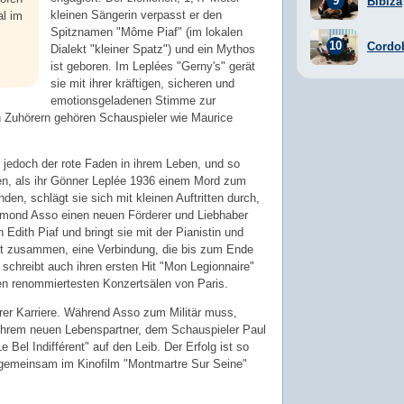
Bibiza
kleinen Sängerin verpasst er den
al im
Spitznamen "Môme Piaf" (im lokalen
Cordo
Dialekt "kleiner Spatz") und ein Mythos
ist geboren. Im Leplées "Gerny's" gerät
sie mit ihrer kräftigen, sicheren und
emotionsgeladenen Stimme zur
n Zuhörern gehören Schauspieler wie Maurice
 jedoch der rote Faden in ihrem Leben, und so
den, als ihr Gönner Leplée 1936 einem Mord zum
nden, schlägt sie sich mit kleinen Auftritten durch,
mond Asso einen neuen Förderer und Liebhaber
 Edith Piaf und bringt sie mit der Pianistin und
t zusammen, eine Verbindung, die bis zum Ende
 schreibt auch ihren ersten Hit "Mon Legionnaire"
 den renommiertesten Konzertsälen von Paris.
rer Karriere. Während Asso zum Militär muss,
 ihrem neuen Lebenspartner, dem Schauspieler Paul
 Bel Indifférent" auf den Leib. Der Erfolg ist so
r gemeinsam im Kinofilm "Montmartre Sur Seine"