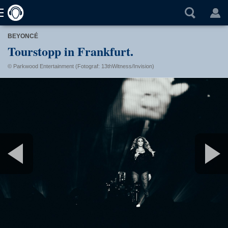
BEYONCÉ
Tourstopp in Frankfurt.
© Parkwood Entertainment (Fotograf: 13thWitness/Invision)