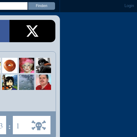
Login
3
:
1