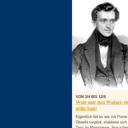
VON 3/4 BIS 12/8
Walz mir den Walzer, d
geile Sau!
Eigentlich lief es wie mit Porno
Obwohl verpönt, etablierte sich
Tanz im Mainstream. Nun schw