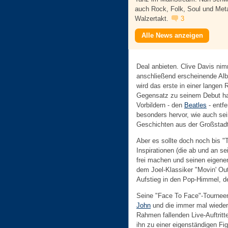
auch Rock, Folk, Soul und Met
Walzertakt.
3
Alle News anzeigen
Deal anbieten. Clive Davis nimm
anschließend erscheinende Alb
wird das erste in einer langen 
Gegensatz zu seinem Debut hat
Vorbildern - den
Beatles
- entfe
besonders hervor, wie auch sei
Geschichten aus der Großstadt
Aber es sollte doch noch bis "
Inspirationen (die ab und an se
frei machen und seinen eigenen
dem Joel-Klassiker "Movin' Out
Aufstieg in den Pop-Himmel, de
Seine "Face To Face"-Tournee
John
und die immer mal wiede
Rahmen fallenden Live-Auftrit
ihn zu einer eigenständigen Fig