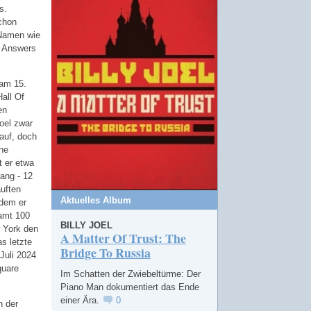
s.
schon
 Namen wie
d Answers
 am 15.
Hall Of
en
oel zwar
auf, doch
ine
t er etwa
lang - 12
uften
Aktuelles Album
dem er
samt 100
BILLY JOEL
w York den
A Matter Of Trust: The
as letzte
Bridge To Russia
Juli 2024
quare
Im Schatten der Zwiebeltürme: Der
Piano Man dokumentiert das Ende
einer Ära.
0
h der