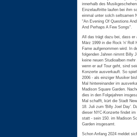
innerhalb des Musikgeschehen
Einzelauftritte laufen bei ihm 
einmal unter solch seltsamen
"An Evening Of Questions An
And Perhaps A Few Songs".
All das trägt dazu bei, dass er
März 1999 in die Rock 'n' Roll 
Fame aufgenommen wird. In d
folgenden Jahren nimmt Billy J
keine neuen Studioalben mehr 
wenn er auf Tour geht, sind se
Konzerte ausverkauft. So spiel
2006 - als einziger Musiker bis
Mal hintereinander im ausverka
Madison Square Garden. Nach
dies in den Folgejahren insge
Mal schafft, kürt die Stadt Ne
18. Juli zum 'Billy Joel Day'. D
dieser NYC-Konzerte findet im 
statt - sein 150. im Madison S
Garden insgesamt.
Schon Anfang 2024 meldet sic