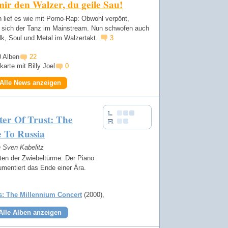
ir den Walzer, du geile Sau!
h lief es wie mit Porno-Rap: Obwohl verpönt,
te sich der Tanz im Mainstream. Nun schwofen auch
lk, Soul und Metal im Walzertakt.
3
0 Alben
22
arte mit Billy Joel
0
Alle News anzeigen
er Of Trust: The
 To Russia
n Sven Kabelitz
ten der Zwiebeltürme: Der Piano
mentiert das Ende einer Ära.
s: The Millennium Concert
(2000)
Alle Alben anzeigen