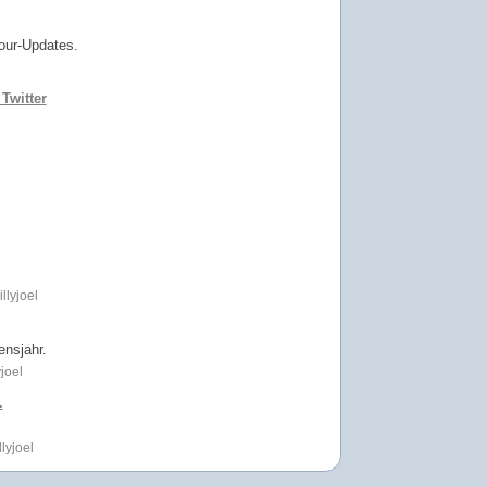
our-Updates.
 Twitter
llyjoel
nsjahr.
joel
.
lyjoel