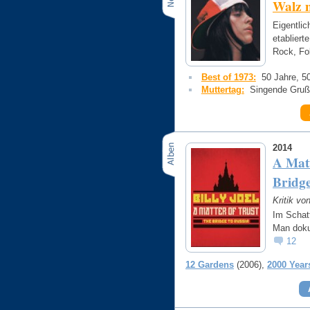
Walz m
Eigentlic
etablier
Rock, Fo
Best of 1973:
50 Jahre, 5
Muttertag:
Singende Grußk
2014
A Matt
Bridge
Kritik vo
Im Schat
Man doku
12
12 Gardens
(2006)
2000 Year