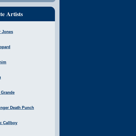
te Artists
r Jones
ppard
nim
u
a Grande
inger Death Punch
ic Callboy