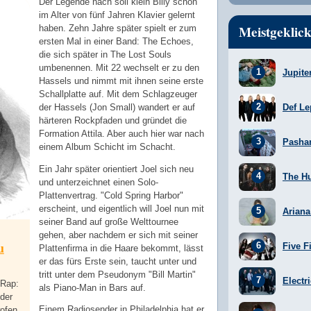
Der Legende nach soll klein Billy schon
im Alter von fünf Jahren Klavier gelernt
Meistgeklick
haben. Zehn Jahre später spielt er zum
ersten Mal in einer Band: The Echoes,
die sich später in The Lost Souls
umbenennen. Mit 22 wechselt er zu den
Jupite
Hassels und nimmt mit ihnen seine erste
Schallplatte auf. Mit dem Schlagzeuger
der Hassels (Jon Small) wandert er auf
Def Le
härteren Rockpfaden und gründet die
Formation Attila. Aber auch hier war nach
Pasha
einem Album Schicht im Schacht.
Ein Jahr später orientiert Joel sich neu
The H
und unterzeichnet einen Solo-
Plattenvertrag. "Cold Spring Harbor"
erscheint, und eigentlich will Joel nun mit
Arian
seiner Band auf große Welttournee
gehen, aber nachdem er sich mit seiner
u
Five F
Plattenfirma in die Haare bekommt, lässt
er das fürs Erste sein, taucht unter und
tritt unter dem Pseudonym "Bill Martin"
Electr
-Rap:
als Piano-Man in Bars auf.
 der
Einem Radiosender in Philadelphia hat er
ofen