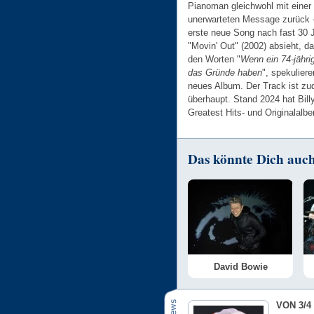
Pianoman gleichwohl mit einer
unerwarteten Message zurück -
erste neue Song nach fast 30
"Movin' Out" (2002) absieht, da
den Worten "
Wenn ein 74-jähri
das Gründe haben
", spekulier
neues Album. Der Track ist zu
überhaupt. Stand 2024 hat Billy
Greatest Hits- und Originalalb
Das könnte Dich auch 
David Bowie
VON 3/4 