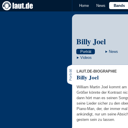
Home
News
Bands
Billy Joel
Porträt
News
Videos
LAUT.DE-BIOGRAPHIE
Billy Joel
William Martin Joel kommt am 
Größer könnte der Kontrast nic
dann hört man es seinen Song
seine Lieder sicher zu den obe
Piano-Man, der, der immer mal
ankündigt, nur um seine Absic
gestern sein zu lassen.