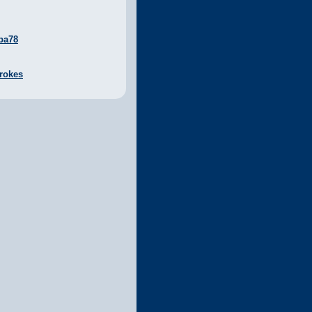
ba78
rokes