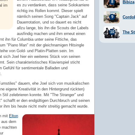
Bibiza
es zu verdanken, dass seine Solokarriere
al im
richtig ins Rollen kommt. Dieser spielt
nämlich seinen Song "Captain Jack" auf
Cordo
Dauerrotation, und so dauert es nicht
allzu lange, bis ihn die Scouts der Labels
The St
ausfindig machen und ihm erneut einen
t ihn für Columbia unter seine Fittiche, das
um "Piano Man" mit der gleichnamigen Hitsingle
Reihe von Gold- und Platin-Platten sein. Im
 sich Joel hier ein weiteres Stück von seinen
rnt. Sein charakteristisches Klavierspiel sticht
n Gefühl für sentimentale Balladen und
.
Turnstiles" dauern, ehe Joel sich von musikalischen
ine eigene Kreativität in den Hintergrund rückten)
 Stil zelebrieren konnte. Mit "The Stranger" und
" schafft er den endgültigen Durchbruch und seinen
r ihm bis heute nicht mehr streitig gemacht wurde.
n mit
Elton
r aus dem
te machten
ur