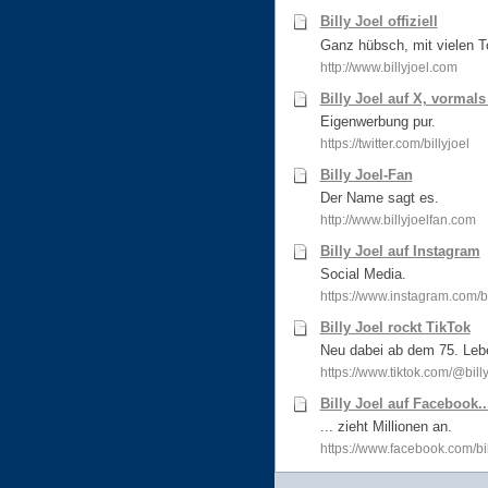
Billy Joel offiziell
Ganz hübsch, mit vielen T
http://www.billyjoel.com
Billy Joel auf X, vormals
Eigenwerbung pur.
https://twitter.com/billyjoel
Billy Joel-Fan
Der Name sagt es.
http://www.billyjoelfan.com
Billy Joel auf Instagram
Social Media.
https://www.instagram.com/bi
Billy Joel rockt TikTok
Neu dabei ab dem 75. Lebe
https://www.tiktok.com/@billy
Billy Joel auf Facebook..
... zieht Millionen an.
https://www.facebook.com/bil