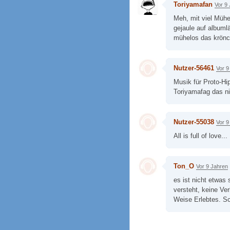
Toriyamafan
Vor 9
Meh, mit viel Müh
gejaule auf albumlä
mühelos das krönc
Nutzer-56461
Vor 9
Musik für Proto-H
Toriyamafag das nic
Nutzer-55038
Vor 9
All is full of love...
Ton_O
Vor 9 Jahren
es ist nicht etwas
versteht, keine Ver
Weise Erlebtes. Sc