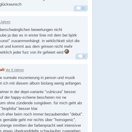
 glückwunsch
25
Alarm
Antworten
 Jahren
überschwänglichen bewertungen nicht
ube ja das es in erster linie mit dem bei björk
kunst" zusammenhängt. in wirklichkeit sitzt die
 pot und kommt aus dem grinsen nicht mehr
irklich jeder furz von ihr gefeiert wird
3
Alarm
Antworten
alt
Vor 9 Jahren
hre surreale inszenierung in person und musik
n ich mit diesem album bislang wenig anfangen.
artner in der depri-variante "vulnicura" besser.
f der happy-schiene bescheren mir ne
urm ohne zündende songideen. für mich geht als
biophilia" besser klar.
n ich eher beim noch immer bezaubernden "debut".
es gemälde geht mir nichts über "homogenic",
strenge inmitten der farbenpracht weit intensiver
es etwas überkandidelte schaulaufen zugegeben