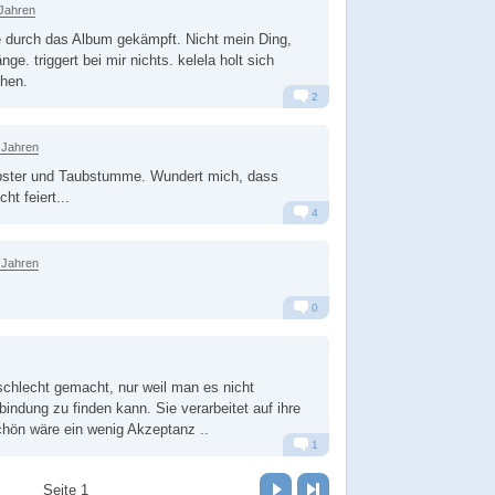
 Jahren
e durch das Album gekämpft. Nicht mein Ding,
nge. triggert bei mir nichts. kelela holt sich
hen.
2
Alarm
Antworten
 Jahren
ipster und Taubstumme. Wundert mich, dass
ht feiert...
4
Alarm
Antworten
 Jahren
0
Alarm
Antworten
 schlecht gemacht, nur weil man es nicht
bindung zu finden kann. Sie verarbeitet auf ihre
hön wäre ein wenig Akzeptanz ..
1
Alarm
Antworten
Vor
Letzte Seite
Seite 1