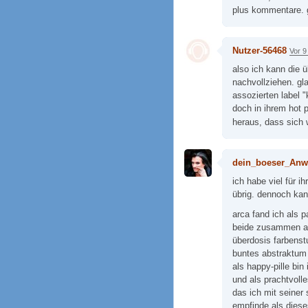
plus kommentare.
Nutzer-56468
Vor 9
also ich kann die 
nachvollziehen. gla
assozierten label "
doch in ihrem hot
heraus, dass sich w
dein_boeser_Anw
ich habe viel für i
übrig. dennoch kan
arca fand ich als p
beide zusammen au
überdosis farbenst
buntes abstraktum "
als happy-pille bi
und als prachtvoll
das ich mit seiner 
empfinde als dies