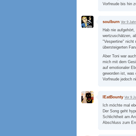
Vorfreude bis hin z
soulburn
Vor 9 Jah
Hab nie aufgehört,
wertzuschätzen, ab
"Vespertine" nicht
übersteigerten Fan
Aber Toni war auch
mich mit dem Gesic
auf emotionaler Eb
geworden ist, was 
Vorfreude jedoch ni
IEatBounty
Vor 9 J
Ich möchte mal eb
Der Song geht hypno
Schlichtheit am A
Abschluss zum End