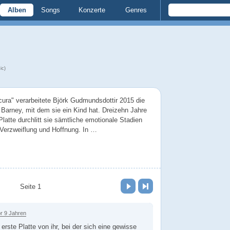
Alben
Songs
Konzerte
Genres
ic)
cura" verarbeitete Björk Gudmundsdottir 2015 die
Barney, mit dem sie ein Kind hat. Dreizehn Jahre
latte durchlitt sie sämtliche emotionale Stadien
 Verzweiflung und Hoffnung. In …
Vor
Letzte Seite
Seite 1
r 9 Jahren
 erste Platte von ihr, bei der sich eine gewisse