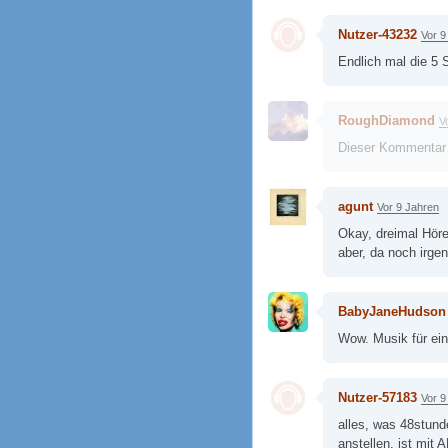
Nutzer-43232
Vor 9
Endlich mal die 5 S
RoughDiamond
V
Dieser Kommentar
agunt
Vor 9 Jahren
Okay, dreimal Höre
aber, da noch irg
BabyJaneHudson
Wow. Musik für ein
Nutzer-57183
Vor 9
alles, was 48stunde
anstellen, ist mit