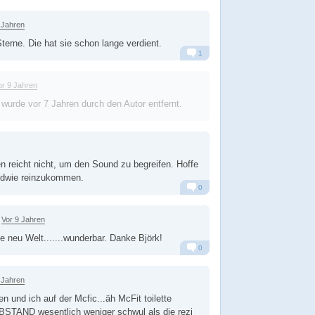
Alarm
Antworten
 Jahren
terne. Die hat sie schon lange verdient.
1
Alarm
Antworten
or 9 Jahren
 wurde
vor 7 Jahren
durch den Autor entfernt.
n reicht nicht, um den Sound zu begreifen. Hoffe
endwie reinzukommen.
0
Alarm
Antworten
Vor 9 Jahren
e neu Welt.......wunderbar. Danke Björk!
0
Alarm
Antworten
 Jahren
n und ich auf der Mcfic...äh McFit toilette
 ABSTAND wesentlich weniger schwul als die rezi