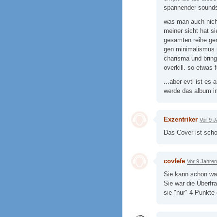
spannender sound
was man auch nich
meiner sicht hat s
gesamten reihe gem
gen minimalismus 
charisma und bring
overkill. so etwas f
...aber evtl ist es
werde das album i
Exzentriker
Vor 9 
Das Cover ist scho
covfefe
Vor 9 Jahren
Sie kann schon was
Sie war die Überfr
sie "nur" 4 Punkte 