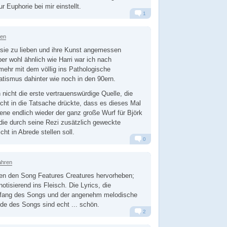
ur Euphorie bei mir einstellt.
1
Alarm
Antworten
ren
 sie zu lieben und ihre Kunst angemessen
er wohl ähnlich wie Harri war ich nach
 mehr mit dem völlig ins Pathologische
atismus dahinter wie noch in den 90ern.
 nicht die erste vertrauenswürdige Quelle, die
ht in die Tatsache drückte, dass es dieses Mal
ene endlich wieder der ganz große Wurf für Björk
die durch seine Rezi zusätzlich geweckte
cht in Abrede stellen soll.
0
Alarm
Antworten
ahren
en den Song Features Creatures hervorheben;
tisierend ins Fleisch. Die Lyrics, die
nfang des Songs und der angenehm melodische
e des Songs sind echt ... schön.
2
Alarm
Antworten