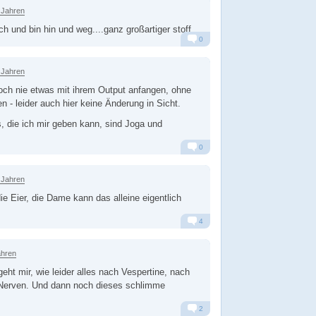
 Jahren
h und bin hin und weg....ganz großartiger stoff
0
Alarm
Antworten
 Jahren
noch nie etwas mit ihrem Output anfangen, ohne
en - leider auch hier keine Änderung in Sicht.
, die ich mir geben kann, sind Joga und
0
Alarm
Antworten
 Jahren
ie Eier, die Dame kann das alleine eigentlich
4
Alarm
Antworten
ahren
eht mir, wie leider alles nach Vespertine, nach
 Nerven. Und dann noch dieses schlimme
2