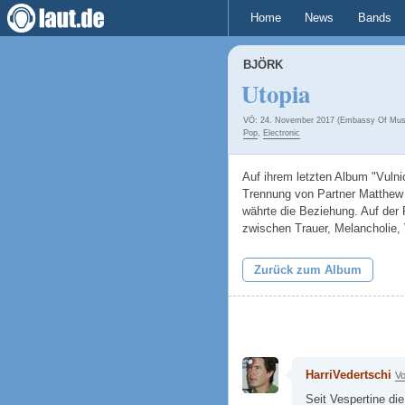
Home
News
Bands
BJÖRK
Utopia
VÖ: 24. November 2017 (Embassy Of Mus
Pop
,
Electronic
Auf ihrem letzten Album "Vulni
Trennung von Partner Matthew 
währte die Beziehung. Auf der P
zwischen Trauer, Melancholie,
Zurück zum Album
HarriVedertschi
Vo
Seit Vespertine die