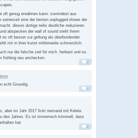
scapes.
t oft genug erwähnen kann: zumindest aus
ie seinerzeit eine der besten unplugged-shows der
acht. dieses dortige teilis deutliche reduzieren
und abspecken der wall of sound steht ihrem
t es oft besser zur geltung als überbordender
ehlt mir in ihrer kunst mittlerweile schmerzlich.
 auch nur die falsche zeit für mich. herbast und so.
m frühling neu anchecken.
2
Alarm
Antworten
Jahren
n echt Gruselig.
0
Alarm
Antworten
, aber im Jahr 2017 fickt niemand mit Kelela.
au des Jahres. Es ist immernoch kriminell, dass
erhalten hat.
0
Alarm
Antworten