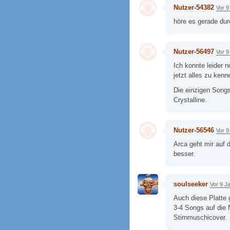
Nutzer-54382
Vor 9
höre es gerade durc
Nutzer-56497
Vor 9
Ich konnte leider 
jetzt alles zu kenn
Die einzigen Songs
Crystalline.
Nutzer-56546
Vor 9
Arca geht mir auf d
besser.
soulseeker
Vor 9 J
Auch diese Platte g
3-4 Songs auf die
Stirnmuschicover.