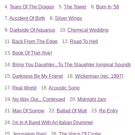
4.
Tears Of The Dragon
5.
The Tower
6.
Born In '58
7.
Accident Of Birth
8.
Silver Wings
9.
Darkside Of Aquarius
10.
Chemical Wedding
11.
Back From The Edge
12.
Road To Hell
13.
Book Of Thel (live)
14.
Bring You Daughter...To The Slaughter (original Soundtra
15.
Darkness Be My Friend
16.
Wickerman (rec. 1997)
17.
Real World
18.
Acoustic Song
19.
No Way Out... Continued
20.
Midnight Jam
21.
Man Of Sorrow
22.
Ballad Of Mutt
23.
Re-Entry
24.
I'm In A Band With An Italian Drummer
25.
Jerusalem (live)
26.
The Voice Of Crube