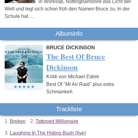
in Worksop, Nottinghamshire das Licht der
Welt und legt sich schon früh den Namen Bruce zu. In der
Schule hat …
Albuminfo
BRUCE DICKINSON
The Best Of Bruce
Dickinson
Kritik von Michael Edele
Best Of "Mr Air Raid" plus extra
Schmankerl.
Trackliste
1.
Broken
2.
Tattooed Millionaire
3.
Laughing In The Hiding Bush (live)