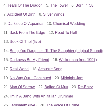
4.
Tears Of The Dragon
5.
The Tower
6.
Born In '58
7.
Accident Of Birth
8.
Silver Wings
9.
Darkside Of Aquarius
10.
Chemical Wedding
11.
Back From The Edge
12.
Road To Hell
13.
Book Of Thel (live)
14.
Bring You Daughter...To The Slaughter (original Soundtra
15.
Darkness Be My Friend
16.
Wickerman (rec. 1997)
17.
Real World
18.
Acoustic Song
19.
No Way Out... Continued
20.
Midnight Jam
21.
Man Of Sorrow
22.
Ballad Of Mutt
23.
Re-Entry
24.
I'm In A Band With An Italian Drummer
25.
Jerusalem (live)
26.
The Voice Of Crube