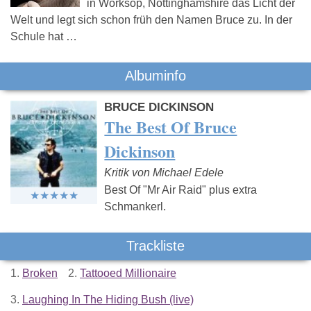
in Worksop, Nottinghamshire das Licht der
Welt und legt sich schon früh den Namen Bruce zu. In der
Schule hat …
Albuminfo
BRUCE DICKINSON
The Best Of Bruce
Dickinson
Kritik von Michael Edele
Best Of "Mr Air Raid" plus extra
Schmankerl.
Trackliste
1.
Broken
2.
Tattooed Millionaire
3.
Laughing In The Hiding Bush (live)