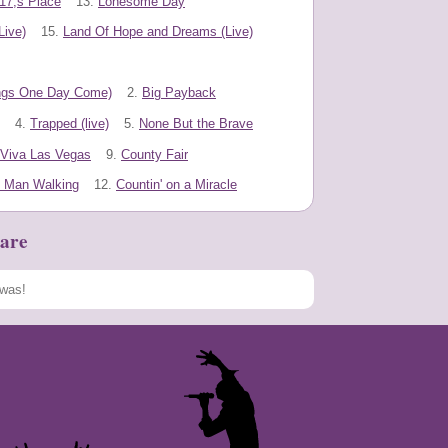
17;s Place
13.
Lonesome Day
Live)
15.
Land Of Hope and Dreams (Live)
ings One Day Come)
2.
Big Payback
4.
Trapped (live)
5.
None But the Brave
Viva Las Vegas
9.
County Fair
 Man Walking
12.
Countin' on a Miracle
are
Speichern