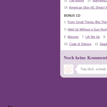
11.
The Rising
12.
Mary&#82
14.
American Skin (41 Shots) (
BONUS CD
1.
From Small Things (Big Th
3.
Held Up Without a Gun (live)
6.
Missing
7.
Lift Me Up
8.
10.
Code of Silence
11.
Dead
Noch keine Komment