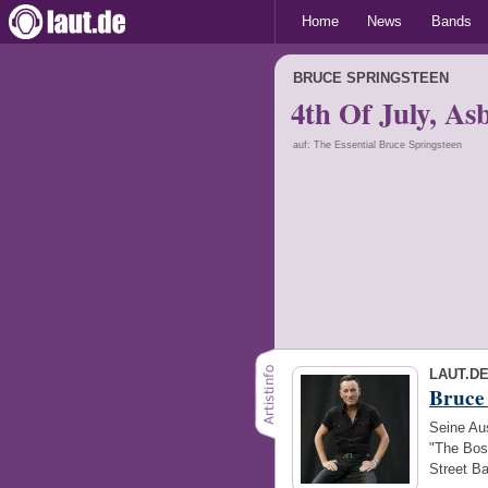
Home
News
Bands
BRUCE SPRINGSTEEN
4th Of July, As
auf: The Essential Bruce Springsteen
LAUT.D
Bruce
Seine Au
"The Boss
Street Ba