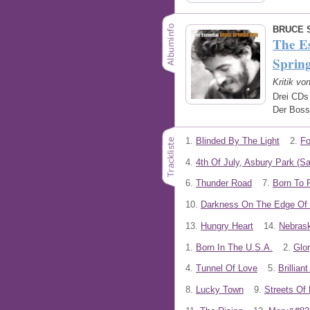
BRUCE 
The Es
Spring
Kritik v
Drei CDs 
Der Boss
1.
Blinded By The Light
2.
Fo
4.
4th Of July, Asbury Park (S
6.
Thunder Road
7.
Born To 
10.
Darkness On The Edge Of
13.
Hungry Heart
14.
Nebras
1.
Born In The U.S.A.
2.
Glo
4.
Tunnel Of Love
5.
Brillian
8.
Lucky Town
9.
Streets Of 