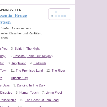
SPRINGSTEEN
sential Bruce
steen
on Stefan Johannesberg
voller Klassiker und Raritäten.
 eben.
r You
3.
Spirit In The Night
andy)
5.
Rosalita (Come Out Tonight)
Run
8.
Jungleland
9.
Badlands
 Town
11.
The Promised Land
12.
The River
ka
15.
Atlantic City
ry Days
3.
Dancing In The Dark
t Disguise
6.
Human Touch
7.
Living Proof
Philadelphia
10.
The Ghost Of Tom Joad