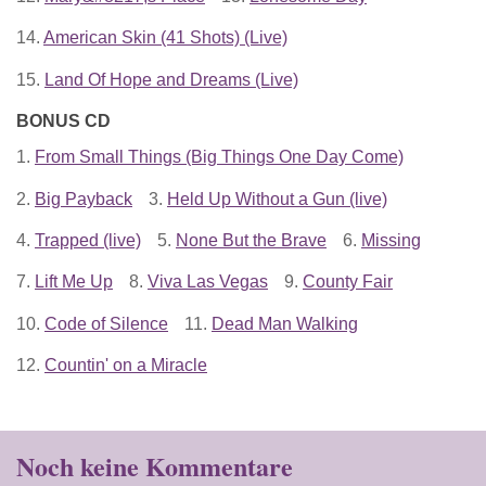
14.
American Skin (41 Shots) (Live)
15.
Land Of Hope and Dreams (Live)
BONUS CD
1.
From Small Things (Big Things One Day Come)
2.
Big Payback
3.
Held Up Without a Gun (live)
4.
Trapped (live)
5.
None But the Brave
6.
Missing
7.
Lift Me Up
8.
Viva Las Vegas
9.
County Fair
10.
Code of Silence
11.
Dead Man Walking
12.
Countin' on a Miracle
Noch keine Kommentare