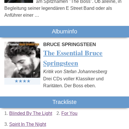
am Spitznamen "The Boss". Ob alleine, in
Begleitung seiner legendären E Street Band oder als
Anführer einer …
Albuminfo
BRUCE SPRINGSTEEN
The Essential Bruce
Springsteen
Kritik von Stefan Johannesberg
Drei CDs voller Klassiker und
Raritäten. Der Boss eben.
Trackliste
1.
Blinded By The Light
2.
For You
3.
Spirit In The Night