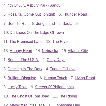
4.
4th Of July, Asbury Park (Sandy)
5.
Rosalita (Come Out Tonight)
6.
Thunder Road
7.
Born To Run
8.
Jungleland
9.
Badlands
10.
Darkness On The Edge Of Town
11.
The Promised Land
12.
The River
13.
Hungry Heart
14.
Nebraska
15.
Atlantic City
1.
Born In The U.S.A.
2.
Glory Days
3.
Dancing In The Dark
4.
Tunnel Of Love
5.
Brilliant Disguise
6.
Human Touch
7.
Living Proof
8.
Lucky Town
9.
Streets Of Philadelphia
10.
The Ghost Of Tom Joad
11.
The Rising
12.
Mary&#8217;s Place
13.
Lonesome Day